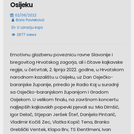
Osijeku
02/06/2022
Boris Pavleković
U ozračju kaja
2677 views
Emotivnu glazbenu poveznicu ravne Slavonije i
bregovitog Hrvatskog zagorja, ali i čitave kajkavske
regije, u četvrtak, 2. lipnja 2022. godine, u Hrvatskom
narodnom kazalištu u Osijeku, uz Dan Osječko-
baranjske županije, priredio je Radio Kaj u suradnji
sa Osječko-baranjskom županijom i Gradom
Osijekom. U velikom finalu, na završnom koncertu
najljepših kajkavskih popevki pjevali su: Mia Dimšić,
Igor Delač, Stjepan Jeršek Štef, Danijela Pintarić,
Vladimir Kočiš Zec, Vlatka Kopić Tena, Branko
Greblički Ventek, Klapa Brv, TS Đentlmeni, Ivan