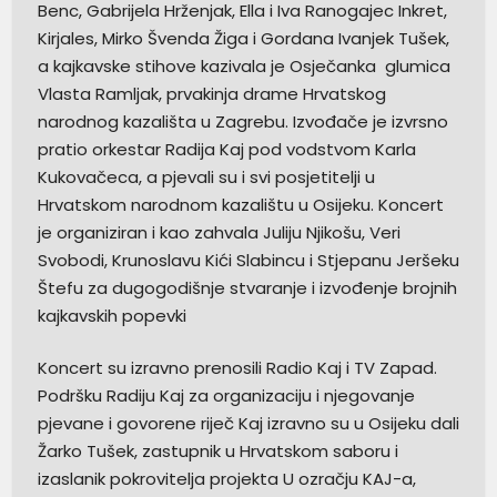
Benc, Gabrijela Hrženjak, Ella i Iva Ranogajec Inkret,
Kirjales, Mirko Švenda Žiga i Gordana Ivanjek Tušek,
a kajkavske stihove kazivala je Osječanka glumica
Vlasta Ramljak, prvakinja drame Hrvatskog
narodnog kazališta u Zagrebu. Izvođače je izvrsno
pratio orkestar Radija Kaj pod vodstvom Karla
Kukovačeca, a pjevali su i svi posjetitelji u
Hrvatskom narodnom kazalištu u Osijeku. Koncert
je organiziran i kao zahvala Juliju Njikošu, Veri
Svobodi, Krunoslavu Kići Slabincu i Stjepanu Jeršeku
Štefu za dugogodišnje stvaranje i izvođenje brojnih
kajkavskih popevki
Koncert su izravno prenosili Radio Kaj i TV Zapad.
Podršku Radiju Kaj za organizaciju i njegovanje
pjevane i govorene riječ Kaj izravno su u Osijeku dali
Žarko Tušek, zastupnik u Hrvatskom saboru i
izaslanik pokrovitelja projekta U ozračju KAJ-a,