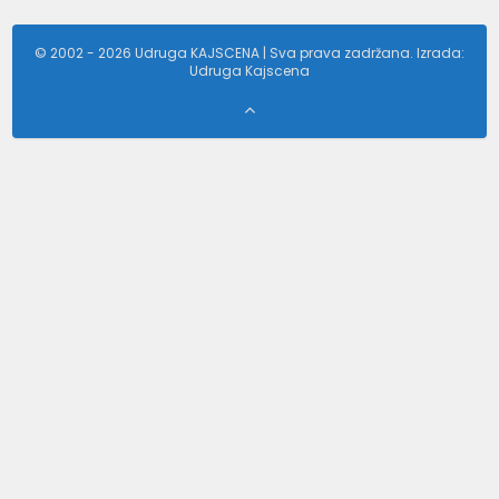
© 2002 - 2026 Udruga KAJSCENA | Sva prava zadržana. Izrada:
Udruga Kajscena