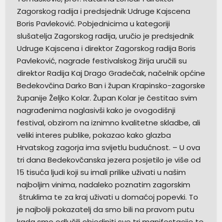
Zagorskog radija i predsjednik Udruge Kajscena
Boris Pavleković. Pobjednicima u kategoriji
slušatelja Zagorskog radija, uručio je predsjednik
Udruge Kajscena i direktor Zagorskog radija Boris
Pavleković, nagrade festivalskog žirija uručili su
direktor Radija Kaj Drago Gradečak, načelnik općine
Bedekovčina Darko Ban i župan Krapinsko-zagorske
županije Željko Kolar. Župan Kolar je čestitao svim
nagrađenima naglasivši kako je ovogodišnji
festival, obzirom na iznimno kvalitetne skladbe, ali
veliki interes publike, pokazao kako glazba
Hrvatskog zagorja ima svijetlu budućnost. – U ova
tri dana Bedekovčanska jezera posjetilo je više od
15 tisuća ljudi koji su imali prilike uživati u našim
najboljim vinima, nadaleko poznatim zagorskim
štruklima te za kraj uživati u domaćoj popevki. To
je najbolji pokazatelj da smo bili na pravom putu
kada smo odlučili objediniti sve tri manifestacije te