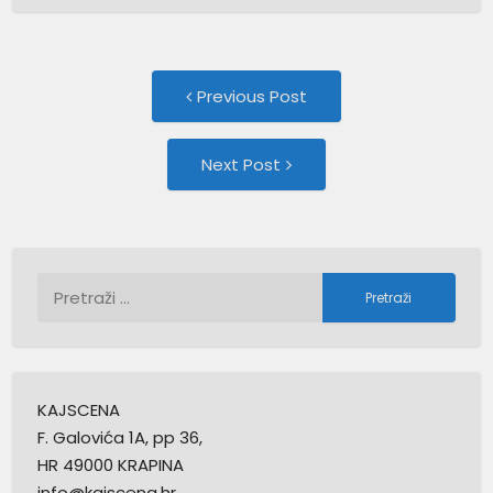
Post
Previous
Previous Post
post:
navigation
Next
Next Post
Post:
Pretraži:
KAJSCENA
F. Galovića 1A, pp 36,
HR 49000 KRAPINA
info@kajscena.hr