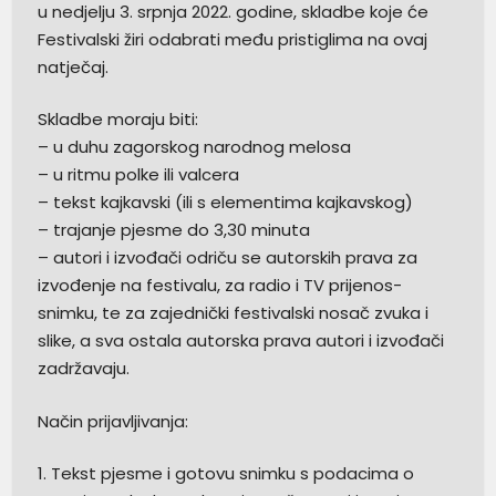
u nedjelju 3. srpnja 2022. godine, skladbe koje će
Festivalski žiri odabrati među pristiglima na ovaj
natječaj.
Skladbe moraju biti:
– u duhu zagorskog narodnog melosa
– u ritmu polke ili valcera
– tekst kajkavski (ili s elementima kajkavskog)
– trajanje pjesme do 3,30 minuta
– autori i izvođači odriču se autorskih prava za
izvođenje na festivalu, za radio i TV prijenos-
snimku, te za zajednički festivalski nosač zvuka i
slike, a sva ostala autorska prava autori i izvođači
zadržavaju.
Način prijavljivanja:
1. Tekst pjesme i gotovu snimku s podacima o