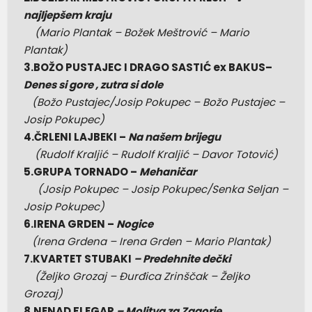
najljepšem kraju
(Mario Plantak – Božek Meštrović – Mario
Plantak)
3.
BOŽO PUSTAJEC I DRAGO SASTI
Ć
ex BAKUS
–
Denes si gore , zutra si dole
(Božo Pustajec/Josip Pokupec – Božo Pustajec –
Josip Pokupec)
4.ČRLENI LAJBEKI –
Na našem brijegu
(
Rudolf Kraljić – Rudolf Kraljić – Davor Totović)
5.GRUPA TORNADO –
Mehaničar
(Josip Pokupec – Josip Pokupec/Senka Seljan –
Josip Pokupec)
6.IRENA GRDEN –
Nogice
(Irena Grdena – Irena Grden – Mario Plantak)
7.KVARTET STUBAKI
– Predehnite dečki
(Željko Grozaj – Đurđica Zrinščak – Željko
Grozaj)
8.NENAD FLEGAR
– Molitva za Zagorje