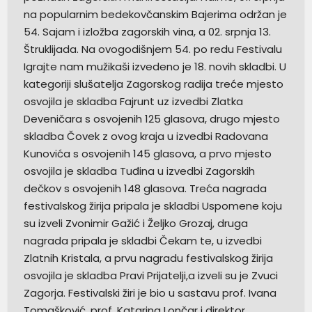
na popularnim bedekovčanskim Bajerima održan je
54. Sajam i izložba zagorskih vina, a 02. srpnja 13.
Štruklijada. Na ovogodišnjem 54. po redu Festivalu
Igrajte nam mužikaši izvedeno je 18. novih skladbi. U
kategoriji slušatelja Zagorskog radija treće mjesto
osvojila je skladba Fajrunt uz izvedbi Zlatka
Deveničara s osvojenih 125 glasova, drugo mjesto
skladba Čovek z ovog kraja u izvedbi Radovana
Kunovića s osvojenih 145 glasova, a prvo mjesto
osvojila je skladba Tuđina u izvedbi Zagorskih
dečkov s osvojenih 148 glasova. Treća nagrada
festivalskog žirija pripala je skladbi Uspomene koju
su izveli Zvonimir Gažić i Željko Grozaj, druga
nagrada pripala je skladbi Čekam te, u izvedbi
Zlatnih Kristala, a prvu nagradu festivalskog žirija
osvojila je skladba Pravi Prijatelji,a izveli su je Zvuci
Zagorja. Festivalski žiri je bio u sastavu prof. Ivana
Tomašković, prof. Katarina Lončar i direktor