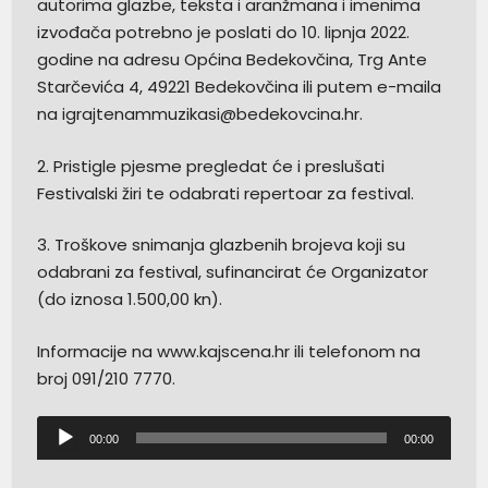
autorima glazbe, teksta i aranžmana i imenima
izvođača potrebno je poslati do 10. lipnja 2022.
godine na adresu Općina Bedekovčina, Trg Ante
Starčevića 4, 49221 Bedekovčina ili putem e-maila
na igrajtenammuzikasi@bedekovcina.hr.
2. Pristigle pjesme pregledat će i preslušati
Festivalski žiri te odabrati repertoar za festival.
3. Troškove snimanja glazbenih brojeva koji su
odabrani za festival, sufinancirat će Organizator
(do iznosa 1.500,00 kn).
Informacije na www.kajscena.hr ili telefonom na
broj 091/210 7770.
Reproduktor
00:00
00:00
audiozapisa