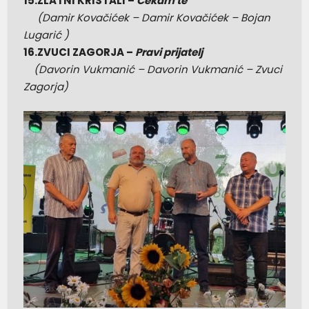
15.ZLATNI KRISTALI –
Čekam te
(Damir Kovačićek –
Damir Kovačićek – Bojan
Lugarić )
16.ZVUCI ZAGORJA –
Pravi prijatelj
(Davorin Vukmanić – Davorin Vukmanić – Zvuci
Zagorja)