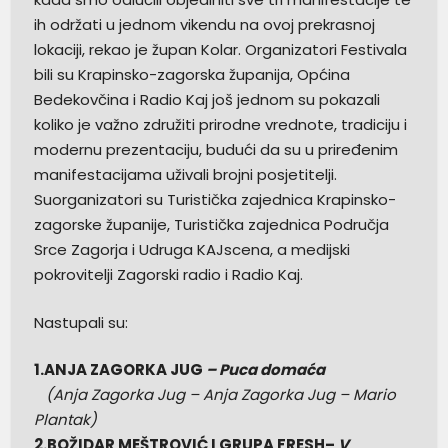
ih održati u jednom vikendu na ovoj prekrasnoj
lokaciji, rekao je župan Kolar. Organizatori Festivala
bili su Krapinsko-zagorska županija, Općina
Bedekovčina i Radio Kaj još jednom su pokazali
koliko je važno združiti prirodne vrednote, tradiciju i
modernu prezentaciju, budući da su u priređenim
manifestacijama uživali brojni posjetitelji.
Suorganizatori su Turistička zajednica Krapinsko-
zagorske županije, Turistička zajednica Područja
Srce Zagorja i Udruga KAJscena, a medijski
pokrovitelji Zagorski radio i Radio Kaj.
Nastupali su:
1.ANJA ZAGORKA JUG
– Puca domaća
(Anja Zagorka Jug – Anja Zagorka Jug – Mario
Plantak)
2.BOŽIDAR MEŠTROVIĆ I GRUPA FRESH–
V