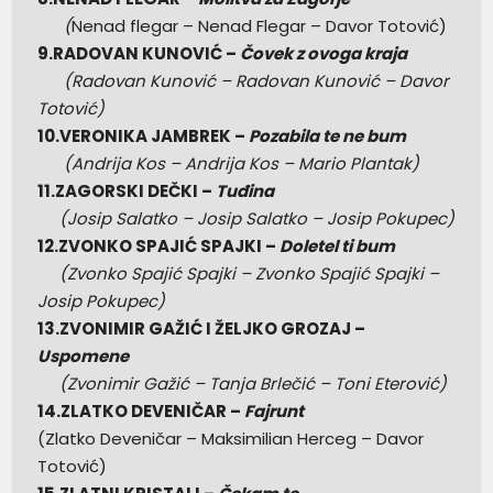
(
Nenad flegar – Nenad Flegar – Davor Totović)
9.RADOVAN KUNOVIĆ –
Čovek z ovoga kraja
(Radovan Kunović – Radovan Kunović – Davor
Totović)
10.VERONIKA JAMBREK –
Pozabila te ne bum
(Andrija Kos – Andrija Kos – Mario Plantak)
11.ZAGORSKI DEČKI –
Tuđina
(Josip Salatko – Josip Salatko – Josip Pokupec)
12.ZVONKO SPAJIĆ SPAJKI –
Doletel ti bum
(Zvonko Spajić Spajki – Zvonko Spajić Spajki –
Josip Pokupec)
13.ZVONIMIR GAŽIĆ I ŽELJKO GROZAJ –
Uspomene
(Zvonimir Gažić – Tanja Brlečić – Toni Eterović)
14.ZLATKO DEVENIČAR –
Fajrunt
(Zlatko Deveničar – Maksimilian Herceg – Davor
Totović)