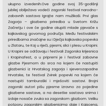
ukupno izvedenih.Ove godine svoj 35-godišnji
jubilej obilježava vodeći zagorski festival narodno-
zabavnih sastava Igrajte nam mužikaši. Prvi glas
Zagorja – glazbena priredba u Svetom Križu
Začretju i ove će godine okupiti mlade pjevače s
kajkavskog govornog područja. Među festivalskim
priredbama značajne su i Dječja kajkavska popevka
u Zlataru, te Kaj u riječi, pjesmi, slici i plesu u Krapini.
U Krapini se održavaju i festivali Zagorska krijesnica
i Krapinafest, a u pripremi je i festival zabavne
glazbe Pjesmom do srca na kojem će nastupiti
glazbenici iz Hrvatskog zagorja i sjeverozapadne
Hrvatske, te festival Zvirek popevki na kojem će
nastupiti tamburaški i mješoviti sastavi. Brojni
zagorski autori pišu pjesme izravno za pojedine
glazbene sastave, a na desetke sastava snima i
izdaje nosače zvuka sa zagorskom glazbom. Veliku
potporu zagorskim glazbenicima daje i Kajscena,