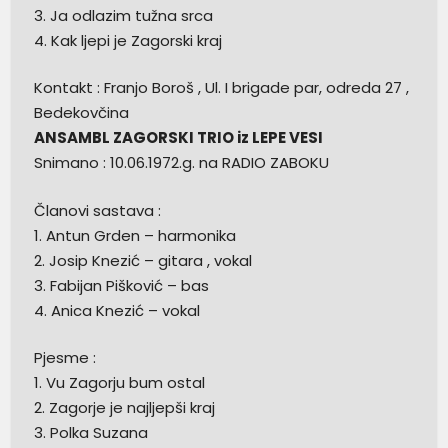
3. Ja odlazim tužna srca
4. Kak ljepi je Zagorski kraj
Kontakt : Franjo Boroš , Ul. I brigade par, odreda 27 ,
Bedekovčina
ANSAMBL ZAGORSKI TRIO iz LEPE VESI
Snimano : 10.06.1972.g. na RADIO ZABOKU
Članovi sastava :
1. Antun Grden – harmonika
2. Josip Knezić – gitara , vokal
3. Fabijan Pišković – bas
4. Anica Knezić – vokal
Pjesme :
1. Vu Zagorju bum ostal
2. Zagorje je najljepši kraj
3. Polka Suzana