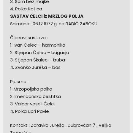
3. Sam bez majke
4. Polka Katica
SASTAV ČELCI iz MRZLOG POLJA
Snimano : 06.12.1972.g. na RADIO ZABOKU
Članovi sastava :
1. Ivan Čelec – harmonika
2. Stjepan Čelec – bugarija
3. Stjepan Škalec – truba
4. Zvonko Jureša – bas
Pjesme :
1. Mrzopoljska polka
2. Imendanska čestitka
3. Valcer veseli Čelci
4. Polka upri Pavle
Kontakt : Zdravko Jureša , Dubrovčan 7 , Veliko
Trgovišće