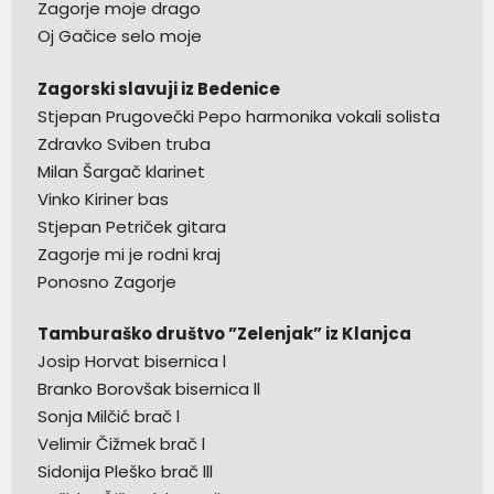
Zagorje moje drago
Oj Gačice selo moje
Zagorski slavuji iz Bedenice
Stjepan Prugovečki Pepo harmonika vokali solista
Zdravko Sviben truba
Milan Šargač klarinet
Vinko Kiriner bas
Stjepan Petriček gitara
Zagorje mi je rodni kraj
Ponosno Zagorje
Tamburaško društvo ”Zelenjak” iz Klanjca
Josip Horvat bisernica l
Branko Borovšak bisernica ll
Sonja Milčić brač l
Velimir Čižmek brač l
Sidonija Pleško brač lll