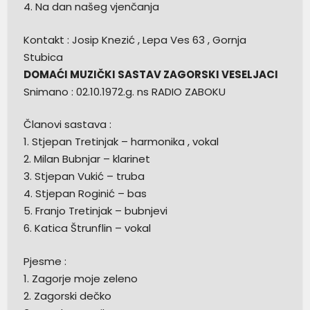
4. Na dan našeg vjenčanja
Kontakt : Josip Knezić , Lepa Ves 63 , Gornja
Stubica
DOMAĆI MUZIČKI SASTAV ZAGORSKI VESELJACI
Snimano : 02.10.1972.g. ns RADIO ZABOKU
Članovi sastava :
1. Stjepan Tretinjak – harmonika , vokal
2. Milan Bubnjar – klarinet
3. Stjepan Vukić – truba
4. Stjepan Roginić – bas
5. Franjo Tretinjak – bubnjevi
6. Katica Štrunflin – vokal
Pjesme :
1. Zagorje moje zeleno
2. Zagorski dečko