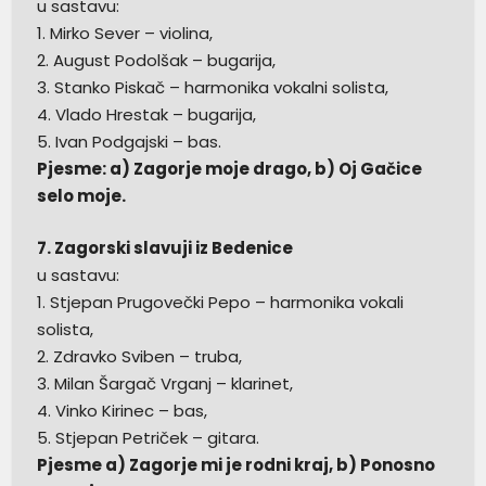
u sastavu:
1. Mirko Sever – violina,
2. August Podolšak – bugarija,
3. Stanko Piskač – harmonika vokalni solista,
4. Vlado Hrestak – bugarija,
5. Ivan Podgajski – bas.
Pjesme: a) Zagorje moje drago, b) Oj Gačice
selo moje.
7. Zagorski slavuji iz Bedenice
u sastavu:
1. Stjepan Prugovečki Pepo – harmonika vokali
solista,
2. Zdravko Sviben – truba,
3. Milan Šargač Vrganj – klarinet,
4. Vinko Kirinec – bas,
5. Stjepan Petriček – gitara.
Pjesme a) Zagorje mi je rodni kraj, b) Ponosno