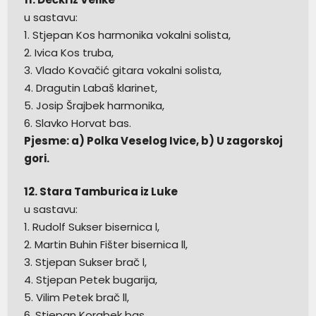
u sastavu:
1. Stjepan Kos harmonika vokalni solista,
2. Ivica Kos truba,
3. Vlado Kovačić gitara vokalni solista,
4. Dragutin Labaš klarinet,
5. Josip Šrajbek harmonika,
6. Slavko Horvat bas.
Pjesme: a) Polka Veselog Ivice, b) U zagorskoj
gori.
12. Stara Tamburica iz Luke
u sastavu:
1. Rudolf Sukser bisernica l,
2. Martin Buhin Fišter bisernica ll,
3. Stjepan Sukser brač l,
4. Stjepan Petek bugarija,
5. Vilim Petek brač ll,
6. Stjepan Korabek bas,