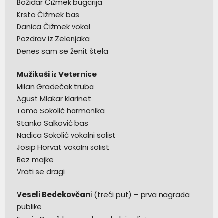
Božidar Čižmek bugarija
Krsto Čižmek bas
Danica Čižmek vokal
Pozdrav iz Zelenjaka
Denes sam se ženit štela
Mužikaši iz Veternice
Milan Gradečak truba
Agust Mlakar klarinet
Tomo Sokolić harmonika
Stanko Salković bas
Nadica Sokolić vokalni solist
Josip Horvat vokalni solist
Bez majke
Vrati se dragi
Veseli Bedekovčani
(treći put) – prva nagrada
publike