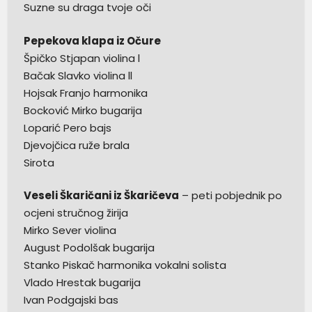
Suzne su draga tvoje oči
Pepekova klapa iz Očure
Špičko Stjapan violina l
Bačak Slavko violina ll
Hojsak Franjo harmonika
Bocković Mirko bugarija
Loparić Pero bajs
Djevojčica ruže brala
Sirota
Veseli Škaričani iz Škaričeva
– peti pobjednik po
ocjeni stručnog žirija
Mirko Sever violina
August Podolšak bugarija
Stanko Piskač harmonika vokalni solista
Vlado Hrestak bugarija
Ivan Podgajski bas