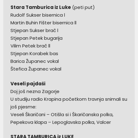
Stara Tamburica iz Luke
(peti put)
Rudolf Sukser bisernica l
Martin Buhin Fišter bisernica ll
Stjepan Sukser brač l
Stjepan Petek bugarija
Vilim Petek brač ll
Stjepan Korabek bas
Barica Županec vokal
Štefica Županec vokal
Veseli pajdaši
Doj još nezna Zagorje
U studiju radio Krapina početkom travnja snimali su
još pjesme:
Veseli Škaričani – Otišla si i Škaričanska polka,
Pepekova klapa – Lepoglavska polka, Valcer
STARA TAMBURICA iz LUKE