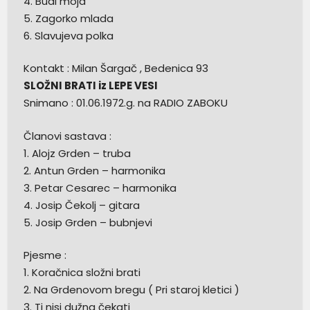
4. Budi moja
5. Zagorko mlada
6. Slavujeva polka
Kontakt : Milan Šargač , Bedenica 93
SLOŽNI BRATI iz LEPE VESI
Snimano : 01.06.1972.g. na RADIO ZABOKU
Članovi sastava :
1. Alojz Grden – truba
2. Antun Grden – harmonika
3. Petar Cesarec – harmonika
4. Josip Čekolj – gitara
5. Josip Grden – bubnjevi
Pjesme :
1. Koračnica složni brati
2. Na Grdenovom bregu ( Pri staroj kletici )
3. Ti nisi dužna čekati