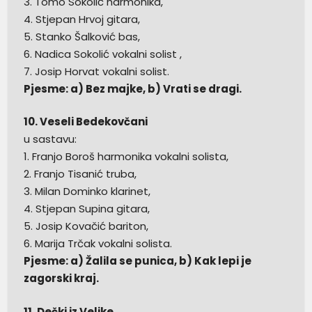
3. Tomo Sokolić harmonika,
4. Stjepan Hrvoj gitara,
5. Stanko Šalković bas,
6. Nadica Sokolić vokalni solist ,
7. Josip Horvat vokalni solist.
Pjesme: a) Bez majke, b) Vrati se dragi.
10. Veseli Bedekovčani
u sastavu:
1. Franjo Boroš harmonika vokalni solista,
2. Franjo Tisanić truba,
3. Milan Dominko klarinet,
4. Stjepan Supina gitara,
5. Josip Kovačić bariton,
6. Marija Trčak vokalni solista.
Pjesme: a) Žalila se punica, b) Kak lepi je
zagorski kraj.
11. Dečki iz Velike