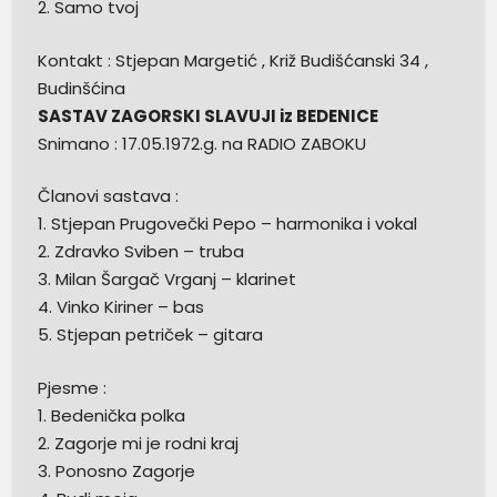
2. Samo tvoj
Kontakt : Stjepan Margetić , Križ Budišćanski 34 ,
Budinšćina
SASTAV ZAGORSKI SLAVUJI iz BEDENICE
Snimano : 17.05.1972.g. na RADIO ZABOKU
Članovi sastava :
1. Stjepan Prugovečki Pepo – harmonika i vokal
2. Zdravko Sviben – truba
3. Milan Šargač Vrganj – klarinet
4. Vinko Kiriner – bas
5. Stjepan petriček – gitara
Pjesme :
1. Bedenička polka
2. Zagorje mi je rodni kraj
3. Ponosno Zagorje