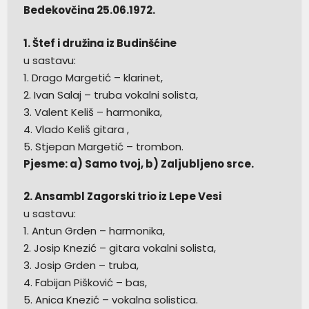
Bedekovčina 25.06.1972.
1. Štef i družina iz Budinšćine
u sastavu:
1. Drago Margetić – klarinet,
2. Ivan Salaj – truba vokalni solista,
3. Valent Keliš – harmonika,
4. Vlado Keliš gitara ,
5. Stjepan Margetić – trombon.
Pjesme: a) Samo tvoj, b) Zaljubljeno srce.
2. Ansambl Zagorski trio iz Lepe Vesi
u sastavu:
1. Antun Grden – harmonika,
2. Josip Knezić – gitara vokalni solista,
3. Josip Grden – truba,
4. Fabijan Pišković – bas,
5. Anica Knezić – vokalna solistica.