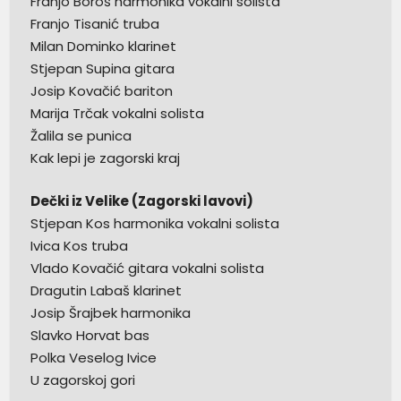
Franjo Boroš harmonika vokalni solista
Franjo Tisanić truba
Milan Dominko klarinet
Stjepan Supina gitara
Josip Kovačić bariton
Marija Trčak vokalni solista
Žalila se punica
Kak lepi je zagorski kraj
Dečki iz Velike (Zagorski lavovi)
Stjepan Kos harmonika vokalni solista
Ivica Kos truba
Vlado Kovačić gitara vokalni solista
Dragutin Labaš klarinet
Josip Šrajbek harmonika
Slavko Horvat bas
Polka Veselog Ivice
U zagorskoj gori