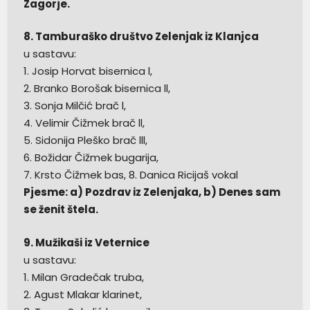
Zagorje.
8. Tamburaško društvo Zelenjak iz Klanjca
u sastavu:
1. Josip Horvat bisernica l,
2. Branko Borošak bisernica ll,
3. Sonja Milčić brač l,
4. Velimir Čižmek brač ll,
5. Sidonija Pleško brač lll,
6. Božidar Čižmek bugarija,
7. Krsto Čižmek bas, 8. Danica Ricijaš vokal
Pjesme: a) Pozdrav iz Zelenjaka, b) Denes sam
se ženit štela.
9. Mužikaši iz Veternice
u sastavu:
1. Milan Gradečak truba,
2. Agust Mlakar klarinet,