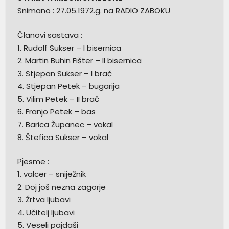
Snimano : 27.05.1972.g. na RADIO ZABOKU
Članovi sastava :
1. Rudolf Sukser – I bisernica
2. Martin Buhin Fišter – II bisernica
3. Stjepan Sukser – I brač
4. Stjepan Petek – bugarija
5. Vilim Petek – II brač
6. Franjo Petek – bas
7. Barica Županec – vokal
8. Štefica Sukser – vokal
Pjesme :
1. valcer – sniježnik
2. Doj još nezna zagorje
3. Žrtva ljubavi
4. Učitelj ljubavi
5. Veseli pajdaši