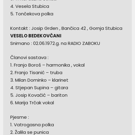
4. Vesela Stubica
5. Tončekova polka
Kontakt : Josip Grden , Bančica 42 , Gornja Stubica
VESELO BEDEKOVČANI
Snimano : 02.06.1972.g. na RADIO ZABOKU
Članovi sastava :
1. Franjo Boroš – harmonika , vokal
2. Franjo Tisanić – truba
3. Milan Dominko – klarinet
4. Stjepan Supina – gitara
5. Josip Kovačić – bariton
6. Marija Trčak vokal
Pjesme :
1. Vatrogasna polka
2. Žalila se punica