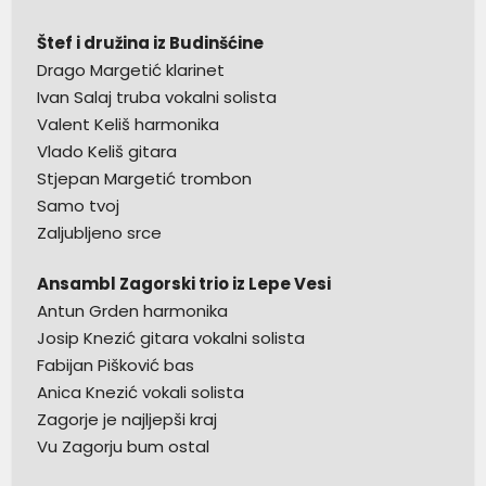
Štef i družina iz Budinšćine
Drago Margetić klarinet
Ivan Salaj truba vokalni solista
Valent Keliš harmonika
Vlado Keliš gitara
Stjepan Margetić trombon
Samo tvoj
Zaljubljeno srce
Ansambl Zagorski trio iz Lepe Vesi
Antun Grden harmonika
Josip Knezić gitara vokalni solista
Fabijan Pišković bas
Anica Knezić vokali solista
Zagorje je najljepši kraj
Vu Zagorju bum ostal