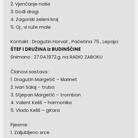
2. Vjenčanje naše
3. Dođi dragi
4. Zagorski zeleni kraj
5. Oj , vi ruže male
Kontakt : Dragutin Horvat , Pačetina 75 , Lepajci
ŠTEF I DRUŽINA iz BUDINŠĆINE
Snimano : 27.04.1972.g. na RADIO ZABOKU
Članovi sastava :
1. Dragutin Margetić – klarinet
2. Ivan Salaj – truba
3. Stjepan Margetić – trombon
4. Valent Keliš – harmonika
5. Vlado Keliš – gitara
Pjesme :
1. Zaljubljeno srce