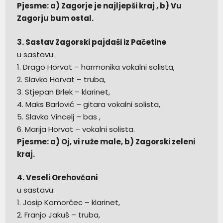
Pjesme: a) Zagorje je najljepši kraj , b) Vu
Zagorju bum ostal.
3. Sastav Zagorski pajdaši iz Pačetine
u sastavu:
1. Drago Horvat – harmonika vokalni solista,
2. Slavko Horvat – truba,
3. Stjepan Brlek – klarinet,
4. Maks Barlović – gitara vokalni solista,
5. Slavko Vincelj – bas ,
6. Marija Horvat – vokalni solista.
Pjesme: a) Oj, vi ruže male, b) Zagorski zeleni
kraj.
4. Veseli Orehovčani
u sastavu:
1. Josip Komorčec – klarinet,
2. Franjo Jakuš – truba,