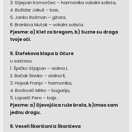
3. Stjepan Komorčec – harmonika vokalni solista,
4. Božidar Jakuš – bas,
5. Janko Rožman – gitara,
6. Brankica Mutak – vokalni solista.
Pjesme: a) Klet za bregom, b) Suzne su draga
tvoje oči.
5. Štefekova klapa iz Očure
u sastavu:
1. Špičko Stjapan – violina l,
2. Bačak Slavko – violina ll,
3. Hojsak Franjo – harmonika,
4. Bocković Mirko – bugarija,
5. Loparić Pero – bajs.
Pjesme: a) Djevojčica ruže brala, b)Imao sam
jednu dragu.
6. Veseli Škaričani iz Škaričeva