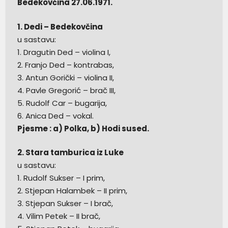
Bedekovčina 27.06.1971.
1. Dedi – Bedekovčina
u sastavu:
1. Dragutin Ded – violina I,
2. Franjo Ded – kontrabas,
3. Antun Gorički – violina II,
4. Pavle Gregorić – brač III,
5. Rudolf Car – bugarija,
6. Anica Ded – vokal.
Pjesme : a) Polka, b) Hodi sused.
2. Stara tamburica iz Luke
u sastavu:
1. Rudolf Sukser – I prim,
2. Stjepan Halambek – II prim,
3. Stjepan Sukser – I brač,
4. Vilim Petek – II brač,