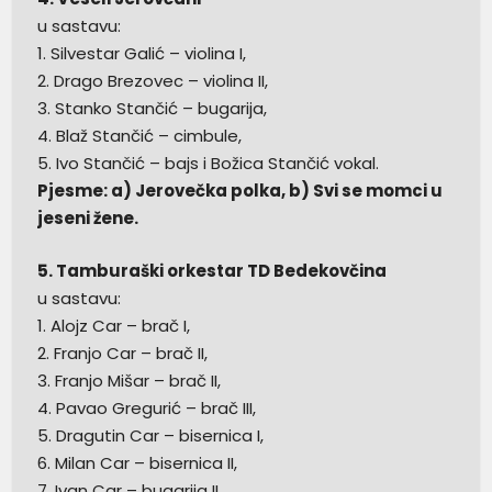
u sastavu:
1. Silvestar Galić – violina I,
2. Drago Brezovec – violina II,
3. Stanko Stančić – bugarija,
4. Blaž Stančić – cimbule,
5. Ivo Stančić – bajs i Božica Stančić vokal.
Pjesme: a) Jerovečka polka, b) Svi se momci u
jeseni žene.
5. Tamburaški orkestar TD Bedekovčina
u sastavu:
1. Alojz Car – brač I,
2. Franjo Car – brač II,
3. Franjo Mišar – brač II,
4. Pavao Gregurić – brač III,
5. Dragutin Car – bisernica I,
6. Milan Car – bisernica II,
7. Ivan Car – bugarija II,