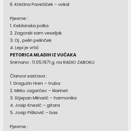
6. Kristina Pavetiček – vokal
Pjesme :
1. Keblanska polka
2. Zagorski sam veseljak
3. Oj , pelin pelinček
4. Lepi je vrtić
PETORICA MLADIH IZ VUČAKA
Snimano : 11.05.1971.g. na RADIO ZABOKU
Članovi sastava :
1. Dragutin Hren – truba
2. Mirko Jagarčec – klarinet
3. Stjepan Mlinarić – harmonika
4. Josip Knezić – gitara
5. Josip Pišković – bas
Pjesme :