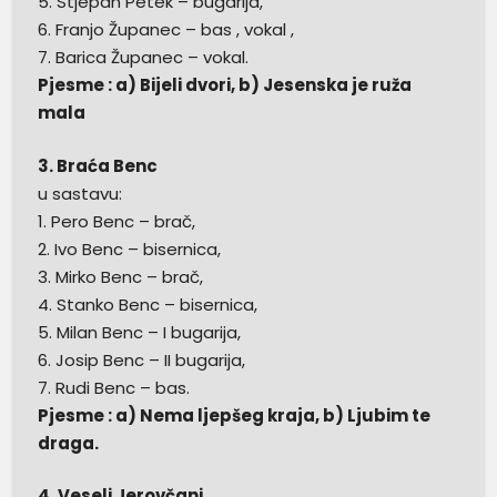
5. Stjepan Petek – bugarija,
6. Franjo Županec – bas , vokal ,
7. Barica Županec – vokal.
Pjesme : a) Bijeli dvori, b) Jesenska je ruža
mala
3. Braća Benc
u sastavu:
1. Pero Benc – brač,
2. Ivo Benc – bisernica,
3. Mirko Benc – brač,
4. Stanko Benc – bisernica,
5. Milan Benc – I bugarija,
6. Josip Benc – II bugarija,
7. Rudi Benc – bas.
Pjesme : a) Nema ljepšeg kraja, b) Ljubim te
draga.
4. Veseli Jerovčani