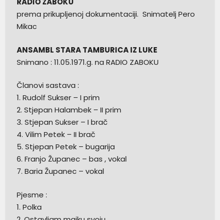
RADIO ZABOKU
prema prikupljenoj dokumentaciji. Snimatelj Pero
Mikac
ANSAMBL STARA TAMBURICA IZ LUKE
Snimano : 11.05.1971.g. na RADIO ZABOKU
Članovi sastava :
1. Rudolf Sukser – I prim
2. Stjepan Halambek – II prim
3. Stjepan Sukser – I brač
4. Vilim Petek – II brač
5. Stjepan Petek – bugarija
6. Franjo Županec – bas , vokal
7. Baria Županec – vokal
Pjesme :
1. Polka
2. Ostavljam majku svoju