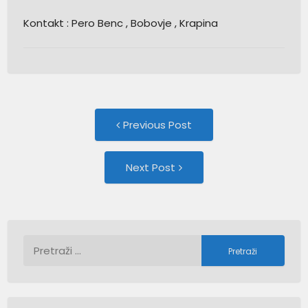
Kontakt : Pero Benc , Bobovje , Krapina
Post
Previous
Previous Post
post:
navigation
Next
Next Post
Post:
Pretraži: