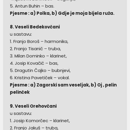
5. Antun Buhin – bas.
Pjesme : a) Polka, b) Gdje je moja bijela ruža.
8. Veseli Bedekovčani
u sastavu:
1. Franjo Boroš – harmonika,
2. Franjo Tisanić – truba,
3. Milan Dominko – klarinet,
4. Josip Kovačić – bas,
5. Dragutin Čajko – bubnjevi,
6. Kristina Pavetiček – vokal.
Pjesme : a) Zagorski sam veseljak, b) Oj , pelin
pelinček
9. Veseli Orehovčani
u sastavu:
1. Josip Komorčec – klarinet,
2. Franjo Jakuš – truba,