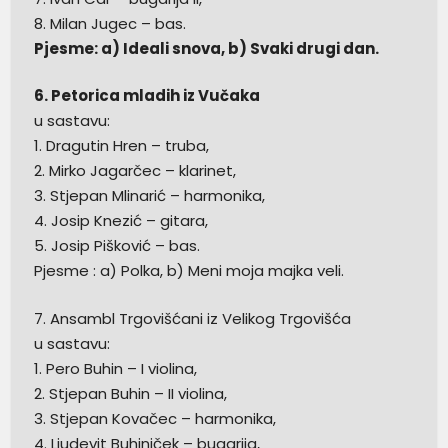
8. Milan Jugec – bas.
Pjesme: a) Ideali snova, b) Svaki drugi dan.
6. Petorica mladih iz Vučaka
u sastavu:
1. Dragutin Hren – truba,
2. Mirko Jagarčec – klarinet,
3. Stjepan Mlinarić – harmonika,
4. Josip Knezić – gitara,
5. Josip Pišković – bas.
Pjesme : a) Polka, b) Meni moja majka veli.
7. Ansambl Trgovišćani iz Velikog Trgovišća
u sastavu:
1. Pero Buhin – I violina,
2. Stjepan Buhin – II violina,
3. Stjepan Kovačec – harmonika,
4. Ljudevit Buhiniček – bugarija,