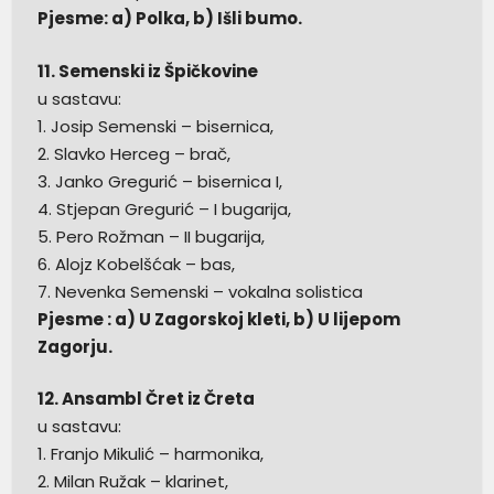
Pjesme: a) Polka, b) Išli bumo.
11. Semenski iz Špičkovine
u sastavu:
1. Josip Semenski – bisernica,
2. Slavko Herceg – brač,
3. Janko Gregurić – bisernica I,
4. Stjepan Gregurić – I bugarija,
5. Pero Rožman – II bugarija,
6. Alojz Kobelšćak – bas,
7. Nevenka Semenski – vokalna solistica
Pjesme : a) U Zagorskoj kleti, b) U lijepom
Zagorju.
12. Ansambl Čret iz Čreta
u sastavu:
1. Franjo Mikulić – harmonika,
2. Milan Ružak – klarinet,