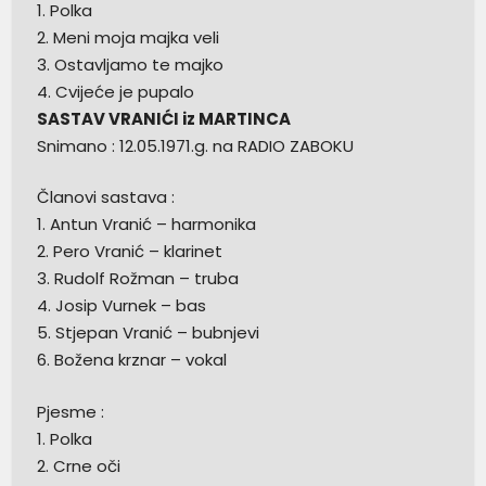
1. Polka
2. Meni moja majka veli
3. Ostavljamo te majko
4. Cvijeće je pupalo
SASTAV VRANIĆI iz MARTINCA
Snimano : 12.05.1971.g. na RADIO ZABOKU
Članovi sastava :
1. Antun Vranić – harmonika
2. Pero Vranić – klarinet
3. Rudolf Rožman – truba
4. Josip Vurnek – bas
5. Stjepan Vranić – bubnjevi
6. Božena krznar – vokal
Pjesme :
1. Polka
2. Crne oči