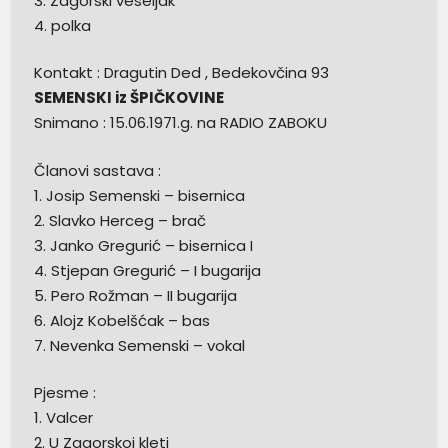
3. Zagorski veseljak
4. polka
Kontakt : Dragutin Ded , Bedekovčina 93
SEMENSKI iz ŠPIČKOVINE
Snimano : 15.06.1971.g. na RADIO ZABOKU
Članovi sastava :
1. Josip Semenski – bisernica
2. Slavko Herceg – brač
3. Janko Gregurić – bisernica I
4. Stjepan Gregurić – I bugarija
5. Pero Rožman – II bugarija
6. Alojz Kobelšćak – bas
7. Nevenka Semenski – vokal
Pjesme :
1. Valcer
2. U Zagorskoj kleti