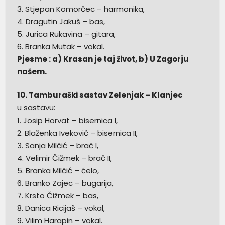
3. Stjepan Komorčec – harmonika,
4. Dragutin Jakuš – bas,
5. Jurica Rukavina – gitara,
6. Branka Mutak – vokal.
Pjesme : a) Krasan je taj život, b) U Zagorju
našem.
10. Tamburaški sastav Zelenjak – Klanjec
u sastavu:
1. Josip Horvat – bisernica I,
2. Blaženka Iveković – bisernica II,
3. Sanja Milčić – brač I,
4. Velimir Čižmek – brač II,
5. Branka Milčić – ćelo,
6. Branko Zajec – bugarija,
7. Krsto Čižmek – bas,
8. Danica Ricijaš – vokal,
9. Vilim Harapin – vokal.