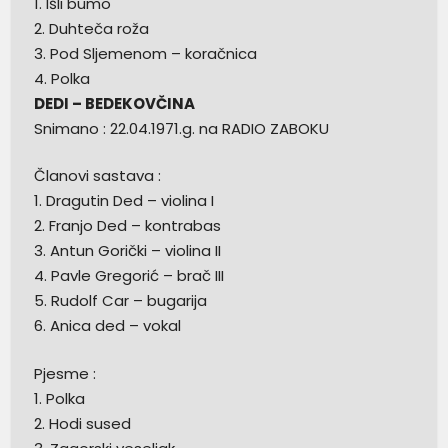
1. Išli bumo
2. Duhteča roža
3. Pod Sljemenom – koračnica
4. Polka
DEDI – BEDEKOVČINA
Snimano : 22.04.1971.g. na RADIO ZABOKU
Članovi sastava :
1. Dragutin Ded – violina I
2. Franjo Ded – kontrabas
3. Antun Gorički – violina II
4. Pavle Gregorić – brač III
5. Rudolf Car – bugarija
6. Anica ded – vokal
Pjesme :
1. Polka
2. Hodi sused