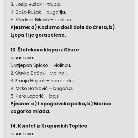
3. Josip Ružak – truba,
4. Božo Ružak – bugarija,
5. Vladimir Nikolić – bariton
Pjesme: a) Kad smo došli dole do Čreta, b)
Ljepa ti je gora zelena.
13. Štefekova klapa iz Očure
u sastavu:
1. Stjepan Špičko – violina I,
2. Slavko Bačak – violina II,
3. Franjo Hojsak – harmonika,
4. Mirko Botković – bugarija,
5. Pero Loparić – bajs
Pjesme: a) Lepoglavska polka, b) Marica
Zagorka mlada.
14. Kvintet iz Krapinskih Toplica
u sastavu: