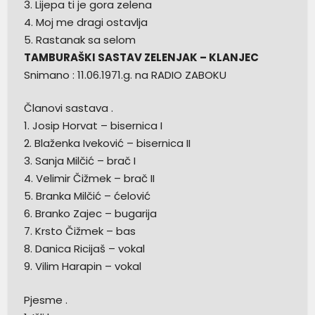
3. Lijepa ti je gora zelena
4. Moj me dragi ostavlja
5. Rastanak sa selom
TAMBURAŠKI SASTAV ZELENJAK – KLANJEC
Snimano : 11.06.1971.g. na RADIO ZABOKU
Članovi sastava .
1. Josip Horvat – bisernica I
2. Blaženka Iveković – bisernica II
3. Sanja Milčić – brač I
4. Velimir Čižmek – brač II
5. Branka Milčić – ćelović
6. Branko Zajec – bugarija
7. Krsto Čižmek – bas
8. Danica Ricijaš – vokal
9. Vilim Harapin – vokal
Pjesme .