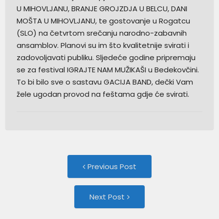
U MIHOVLJANU, BRANJE GROJZDJA U BELCU, DANI
MOŠTA U MIHOVLJANU, te gostovanje u Rogatcu
(SLO) na četvrtom srečanju narodno-zabavnih
ansamblov. Planovi su im što kvalitetnije svirati i
zadovoljavati publiku. Sljedeće godine pripremaju
se za festival IGRAJTE NAM MUŽIKAŠI u Bedekovčini.
To bi bilo sve o sastavu GACIJA BAND, dečki Vam
žele ugodan provod na feštama gdje će svirati.
Post
Previous
Previous Post
post:
navigation
Next
Next Post
Post: