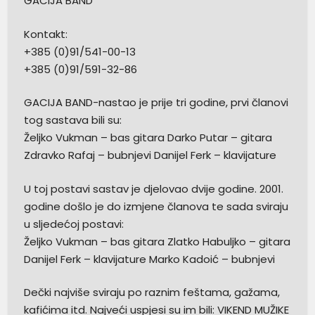
GACIJA BAND
Kontakt:
+385 (0)91/541-00-13
+385 (0)91/591-32-86
GACIJA BAND-nastao je prije tri godine, prvi članovi
tog sastava bili su:
Željko Vukman – bas gitara Darko Putar – gitara
Zdravko Rafaj – bubnjevi Danijel Ferk – klavijature
U toj postavi sastav je djelovao dvije godine. 2001.
godine došlo je do izmjene članova te sada sviraju
u sljedećoj postavi:
Željko Vukman – bas gitara Zlatko Habuljko – gitara
Danijel Ferk – klavijature Marko Kadoić – bubnjevi
Dečki najviše sviraju po raznim feštama, gažama,
kafićima itd. Najveći uspjesi su im bili: VIKEND MUŽIKE