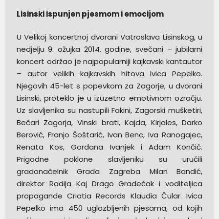
Lisinski ispunjen pjesmom i emocijom
U Velikoj koncertnoj dvorani Vatroslava Lisinskog, u
nedjelju 9. ožujka 2014. godine, svečani – jubilarni
koncert održao je najpopularniji kajkavski kantautor
– autor velikih kajkavskih hitova Ivica Pepelko.
Njegovih 45-let s popevkom za Zagorje, u dvorani
Lisinski, proteklo je u izuzetno emotivnom ozračju.
Uz slavljenika su nastupili Fakini, Zagorski mušketiri,
Bečari Zagorja, Vinski brati, Kajda, Kirjales, Darko
Berović, Franjo Šoštarić, Ivan Benc, Iva Ranogajec,
Renata Kos, Gordana Ivanjek i Adam Končić.
Prigodne poklone slavljeniku su uručili
gradonačelnik Grada Zagreba Milan Bandić,
direktor Radija Kaj Drago Gradečak i voditeljica
propagande Criatia Records Klaudia Čular. Ivica
Pepelko ima 450 uglazbljenih pjesama, od kojih