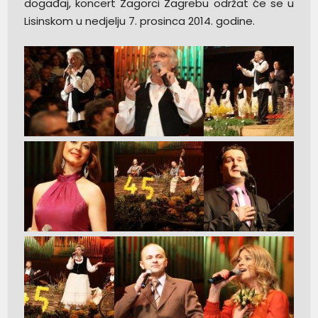
događaj, koncert Zagorci Zagrebu održat će se u
Lisinskom u nedjelju 7. prosinca 2014. godine.