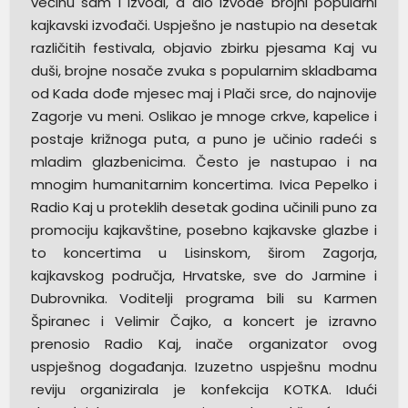
većinu sam i izvodi, a dio izvode brojni popularni
kajkavski izvođači. Uspješno je nastupio na desetak
različitih festivala, objavio zbirku pjesama Kaj vu
duši, brojne nosače zvuka s popularnim skladbama
od Kada dođe mjesec maj i Plači srce, do najnovije
Zagorje vu meni. Oslikao je mnoge crkve, kapelice i
postaje križnoga puta, a puno je učinio radeći s
mladim glazbenicima. Često je nastupao i na
mnogim humanitarnim koncertima. Ivica Pepelko i
Radio Kaj u proteklih desetak godina učinili puno za
promociju kajkavštine, posebno kajkavske glazbe i
to koncertima u Lisinskom, širom Zagorja,
kajkavskog područja, Hrvatske, sve do Jarmine i
Dubrovnika. Voditelji programa bili su Karmen
Špiranec i Velimir Čajko, a koncert je izravno
prenosio Radio Kaj, inače organizator ovog
uspješnog događanja. Izuzetno uspješnu modnu
reviju organizirala je konfekcija KOTKA. Idući