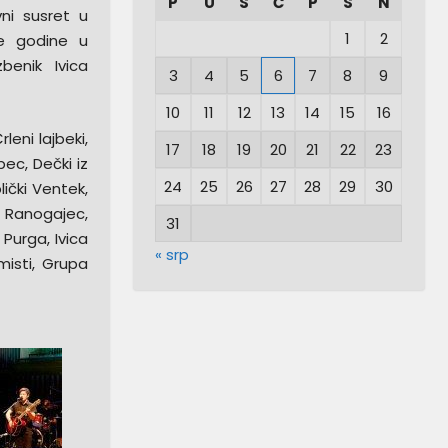
P
U
S
Č
P
S
N
vni susret u
1
2
će godine u
benik Ivica
3
4
5
6
7
8
9
10
11
12
13
14
15
16
leni lajbeki,
17
18
19
20
21
22
23
bec, Dečki iz
24
25
26
27
28
29
30
lički Ventek,
a Ranogajec,
31
 Purga, Ivica
« srp
misti, Grupa