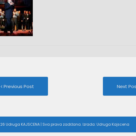
Previous
st
Previous Post
Next Po
post:
vigation
026 Udruga KAJSCENA | Sva prava zadržana. Izrada: Udruga Kajscena