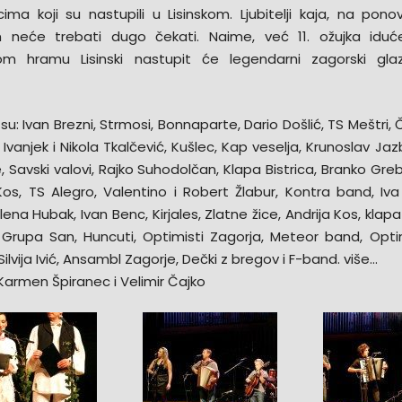
cima koji su nastupili u Lisinskom. Ljubitelji kaja, na pono
m neće trebati dugo čekati. Naime, već 11. ožujka idu
m hramu Lisinski nastupit će legendarni zagorski glaz
 su: Ivan Brezni, Strmosi, Bonnaparte, Dario Došlić, TS Meštri, Čr
vanjek i Nikola Tkalčević, Kušlec, Kap veselja, Krunoslav Jaz
 Savski valovi, Rajko Suhodolčan, Klapa Bistrica, Branko Greb
os, TS Alegro, Valentino i Robert Žlabur, Kontra band, Iv
elena Hubak, Ivan Benc, Kirjales, Zlatne žice, Andrija Kos, klapa
 Grupa San, Huncuti, Optimisti Zagorja, Meteor band, Opti
ilvija Ivić, Ansambl Zagorje, Dečki z bregov i F-band. više…
 Karmen Špiranec i Velimir Čajko