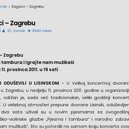
inski
Zagorci – Zagrebu
i – Zagrebu
1
Lisinski
3940 views
 – Zagrebu
 tambura i Igrajte nam mužikaši
11. prosinca 2011. u 19 sati
 ODUŠEVILI U LISINSKOM
– U Velikoj koncertnoj dvorani
 u Zagrebu, u nedjelju 11. prosinca 2011. godine u organizaciji
, održan je, sada već tradicionalan, veliki godišnji koncer
 U velebnoj atmosferi prepune dvorane Lisinski, oduševljeni 
 dva sata uživali su u novim pjesmama sa ovogodišnji
ko-violinske glazbe „Pjesma i tambura“ i narodno zabav
 nam mužikaši“, što su potvrdili na samom kraju koncerta ov