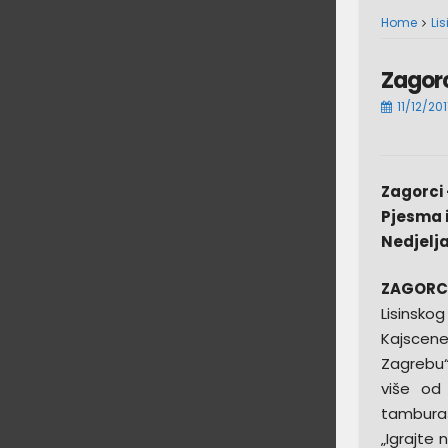
Home
Lis
Zagorc
11/12/201
Zagorci
Pjesma i
Nedjelja 
ZAGORCI
Lisinskog
Kajscene
Zagrebu“.
više od
tamburaš
„Igrajte