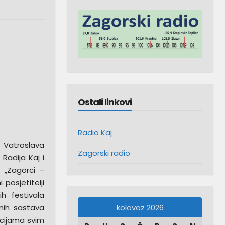
Ostali linkovi
Radio Kaj
 Vatroslava
Zagorski radio
 Radija Kaj i
t „Zagorci –
posjetitelji
h festivala
kolovoz 2026
nih sastava
acijama svim