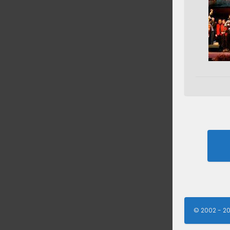
Po
na
© 2002 - 2