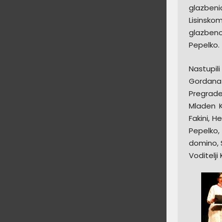
glazbeni
Lisinsko
glazbeno
Pepelko.
Nastupili
Gordana I
Pregrade,
Mladen K
Fakini, H
Pepelko,
domino, S
Voditelji