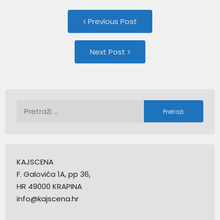
Post
Previous
Previous Post
post:
navigation
Next
Next Post
Post:
Pretraži:
KAJSCENA
F. Galovića 1A, pp 36,
HR 49000 KRAPINA
info@kajscena.hr