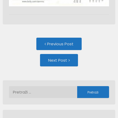
Post
Previous
Previous Post
post:
navigation
Next
Next Post
Post:
Pretraži: