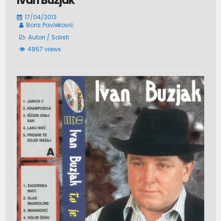
Ivan Buzjak
17/04/2013
Boris Pavleković
Autori
/
Solisti
4957 views