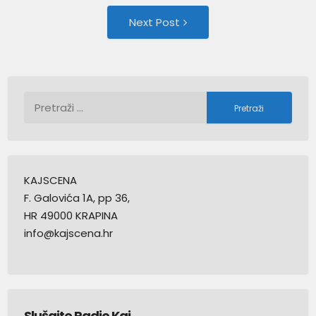
navigation
Next
Next Post
Post:
Pretraži:
KAJSCENA
F. Galovića 1A, pp 36,
HR 49000 KRAPINA
info@kajscena.hr
Slušajte Radio Kaj