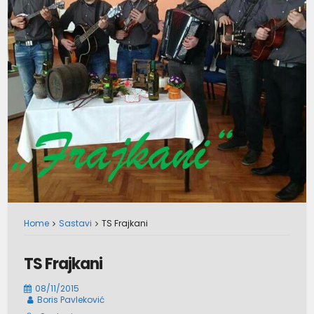
Home
Sastavi
TS Frajkani
TS Frajkani
08/11/2015
Boris Pavleković