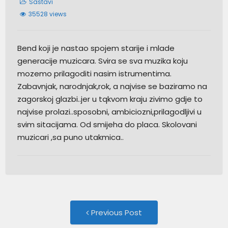
Sastavi
35528 views
Bend koji je nastao spojem starije i mlade
generacije muzicara. Svira se sva muzika koju
mozemo prilagoditi nasim istrumentima.
Zabavnjak, narodnjak,rok, a najvise se baziramo na
zagorskoj glazbi..jer u tqkvom kraju zivimo gdje to
najvise prolazi..sposobni, ambiciozni,prilagodljivi u
svim sitacijama. Od smijeha do placa. Skolovani
muzicari ,sa puno utakmica..
Post
Previous
Previous Post
post: