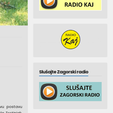
Slušajte Zagorski radio
rvu postavu
la Tretinjak.