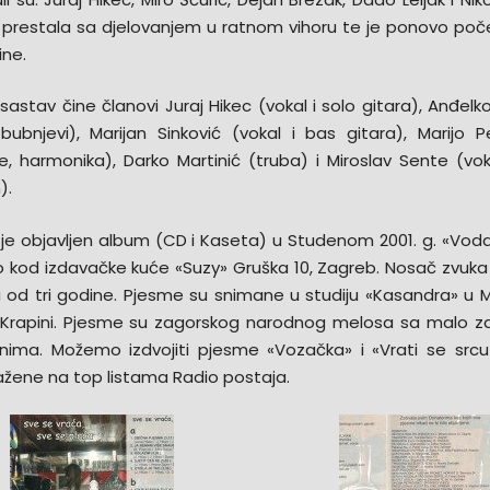
 prestala sa djelovanjem u ratnom vihoru te je ponovo poče
ine.
sastav čine članovi Juraj Hikec (vokal i solo gitara), Anđel
 bubnjevi), Marijan Sinković (vokal i bas gitara), Marijo P
re, harmonika), Darko Martinić (truba) i Miroslav Sente (voka
).
je objavljen album (CD i Kaseta) u Studenom 2001. g. «Vod
 to kod izdavačke kuće «Suzy» Gruška 10, Zagreb. Nosač zvuka
 od tri godine. Pjesme su snimane u studiju «Kasandra» u Mari
 Krapini. Pjesme su zagorskog narodnog melosa sa malo z
ima. Možemo izdvojiti pjesme «Vozačka» i «Vrati se sr
ažene na top listama Radio postaja.