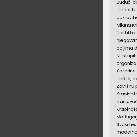
Budući da
atmosferi
pokrovite
Milana Kr
čestitke 
njegovan
poljima d
Nastupil
organizat
Katarine,
anđeli, f
Završnu p
Krapinafe
franjevač
Krapinafe
Međugorje
Svaki fes
modernom