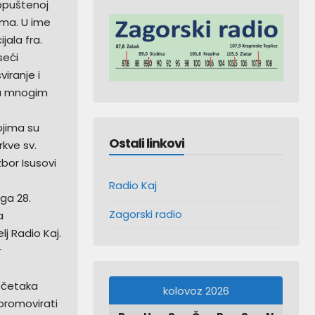
 opuštenoj
jima. U ime
jala fra.
seći
viranje i
na mnogim
ojima su
Ostali linkovi
rkve sv.
zbor Isusovi
Radio Kaj
ega 28.
Zagorski radio
a
lj Radio Kaj.
r
početaka
kolovoz 2026
promovirati