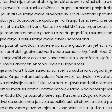
 festival nije natjecateljskog karaktera, svi izvođači bili su u
, pjevajući i svirajući u druženju s organizatorima i posjetitel
lja Hrvatske franjevačke provincije sv. Ćirila i Metoda i provinci
išto riječi dobrodošlice uputio je fra. Franjo Tomašević preno
te zahvale Mariji i Ivanu Benc, te Verici Mikša za organizaciju, s
je moderne duhovne glazbe te za dugogodišnju suradnju 
jelovanja u okrilju franjevačke crkve i samostana.
i su poznati izvođači moderne duhovne glazbe i umjetnici s k
ori proteklih godina ostvarili dobru suradnju: Mješoviti zbor C
 Franjevački zbor crkve sv. Ivana Krstitelja iz Varaždina, Dječji 
ra Josip Pasariček, Antonio Tkalec i Klapa Kmeti.
jesmu Fala ti Bože zajedno su izveli svi sudionici ovogodišnj
sta. Organizatori festivala su Pokrovitelj festivala je Hrvatsk
ka provincija svetih Ćirila i Metoda, a glavni medijski pokrovite
st su medijski pratili: Hrvatski katolički radio, Radiopostaja Mi
, Radio Marija, Laudato televizija, Kajscena i Zagorski Radio.
tival do sada imao je svoju specifičnost ali ciljevi su isti od 
 duhovnom glazbom pjevati Gospodinu Isusu i ljudima, te 