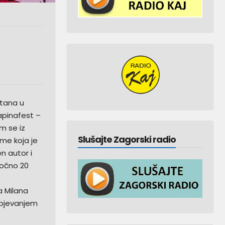
stana u
apinafest –
m se iz
Slušajte Zagorski radio
me koja je
en autor i
točno 20
a Milana
 pjevanjem