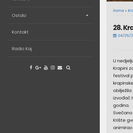
Home
Kr
Ostalo
28. Kr
Kontakt
04/05/
Radio Kaj
U nedjelj
Krapini 
festival
krapinsk
obilježil
izvođač I
godina.
Svečano m
Krište g
animirao 