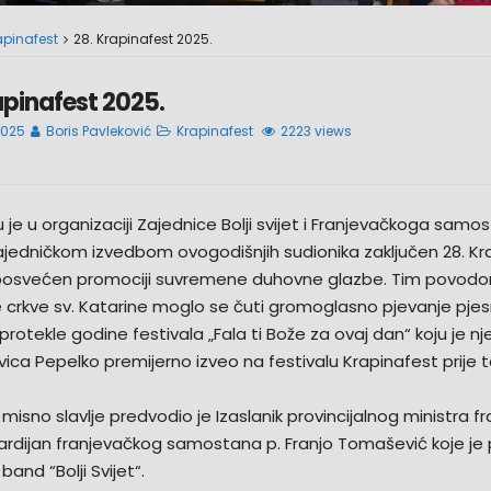
apinafest
28. Krapinafest 2025.
apinafest 2025.
2025
Boris Pavleković
Krapinafest
2223 views
u je u organizaciji Zajednice Bolji svijet i Franjevačkoga samo
zajedničkom izvedbom ovogodišnjih sudionika zaključen 28. Kr
 posvećen promociji suvremene duhovne glazbe. Tim povodo
e crkve sv. Katarine moglo se čuti gromoglasno pjevanje pjes
a protekle godine festivala „Fala ti Bože za ovaj dan“ koju je nj
vica Pepelko premijerno izveo na festivalu Krapinafest prije 
isno slavlje predvodio je Izaslanik provincijalnog ministra fr
vardijan franjevačkog samostana p. Franjo Tomašević koje je
band “Bolji Svijet“.