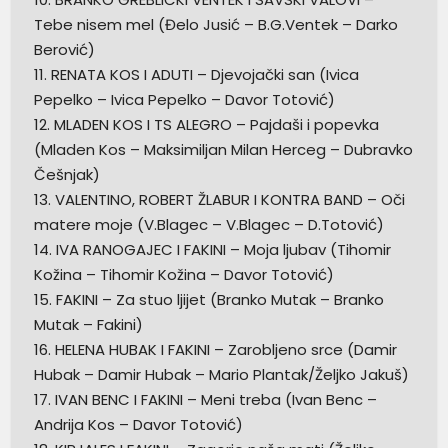
Tebe nisem mel (Đelo Jusić – B.G.Ventek – Darko
Berović)
11. RENATA KOS I ADUTI – Djevojački san (Ivica
Pepelko – Ivica Pepelko – Davor Totović)
12. MLADEN KOS I TS ALEGRO – Pajdaši i popevka
(Mladen Kos – Maksimiljan Milan Herceg – Dubravko
Češnjak)
13. VALENTINO, ROBERT ŽLABUR I KONTRA BAND – Oči
matere moje (V.Blagec – V.Blagec – D.Totović)
14. IVA RANOGAJEC I FAKINI – Moja ljubav (Tihomir
Kožina – Tihomir Kožina – Davor Totović)
15. FAKINI – Za stuo ljijet (Branko Mutak – Branko
Mutak – Fakini)
16. HELENA HUBAK I FAKINI – Zarobljeno srce (Damir
Hubak – Damir Hubak – Mario Plantak/Željko Jakuš)
17. IVAN BENC I FAKINI – Meni treba (Ivan Benc –
Andrija Kos – Davor Totović)