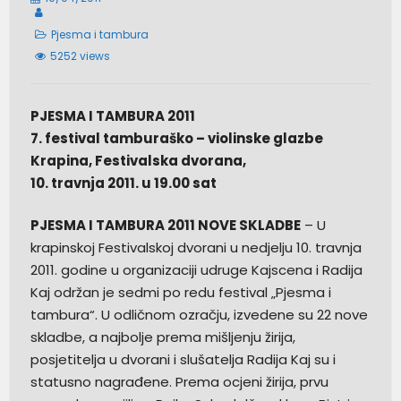
Pjesma i tambura
5252 views
PJESMA I TAMBURA 2011
7. festival tamburaško – violinske glazbe
Krapina, Festivalska dvorana,
10. travnja 2011. u 19.00 sat
PJESMA I TAMBURA 2011 NOVE SKLADBE
– U
krapinskoj Festivalskoj dvorani u nedjelju 10. travnja
2011. godine u organizaciji udruge Kajscena i Radija
Kaj održan je sedmi po redu festival „Pjesma i
tambura“. U odličnom ozračju, izvedene su 22 nove
skladbe, a najbolje prema mišljenju žirija,
posjetitelja u dvorani i slušatelja Radija Kaj su i
statusno nagrađene. Prema ocjeni žirija, prvu