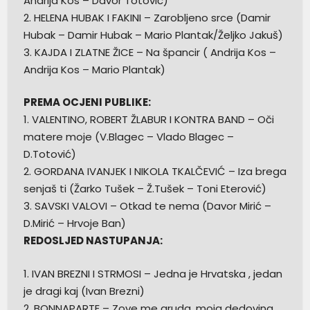
Andrija Kos – Davor Totović)
2. HELENA HUBAK I FAKINI – Zarobljeno srce (Damir
Hubak – Damir Hubak – Mario Plantak/Željko Jakuš)
3. KAJDA I ZLATNE ŽICE – Na špancir ( Andrija Kos –
Andrija Kos – Mario Plantak)
PREMA OCJENI PUBLIKE:
1. VALENTINO, ROBERT ŽLABUR I KONTRA BAND – Oči
matere moje (V.Blagec – Vlado Blagec –
D.Totović)
2. GORDANA IVANJEK I NIKOLA TKALČEVIĆ – Iza brega
senjaš ti (Žarko Tušek – Ž.Tušek – Toni Eterović)
3. SAVSKI VALOVI – Otkad te nema (Davor Mirić –
D.Mirić – Hrvoje Ban)
REDOSLJED NASTUPANJA:
1. IVAN BREZNI I STRMOSI – Jedna je Hrvatska , jedan
je dragi kaj (Ivan Brezni)
2. BONNAPARTE – Zove me gruda, moja dedovina