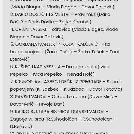
(Vlado Blagec – Vlado Blagec – Davor Totović)
3. DARIO DOŠLIĆ I TS MEŠTRI – Pravi muž (Dario
Došlić – Dario Došlić – Željko Kambić)
4. ČRLENI LAJBEKI – Zdravica (Vlado Blagec, Vlado
Blagec – Davor Totović)
5. GORDANA IVANJEK I NIKOLA TKALČEVIĆ – Iza
brega senjaš ti (Žarko Tušek – Žarko Tušek – Toni
Eterović)
6. KUŠLEC I KAP VESELJA – Da sam znala (Ivica
Pepelko – Ivica Pepelko – Nenad Hoić)
7. KRUNOSLAV JAZBEC I DEČKI IZ PREGRADE – Stiha ti
popevljem (K-Jazbec – K.Jazbec – Davor Totović)
8. SAVSKI VALOVI – Otkad te nema (Davor Mirić –
Davor Mirić – Hrvoje Ban)
9. RAJKO S., KLAPA BISTRICA I SAVSKI VALOVI –
Zagorje vu srcu (R.Suhodolčan – R.Suhodolčan –
D.Berović)
10. BRANKO GREBLIČKI VENTEK I SAVSKI VALOVI –