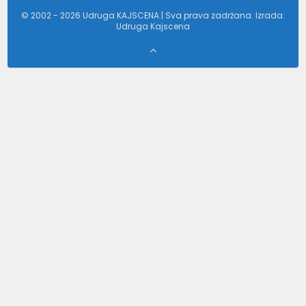
© 2002 - 2026 Udruga KAJSCENA | Sva prava zadržana. Izrada:
Udruga Kajscena