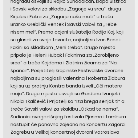
nagradu osvojili su Rajko Suhodolčan, klapa Bistrica
i Savski valovi za skladbu „Zagorje vu srcu“, drugu
Kirjales i Faknii za „Zagorje naša mati“ a treću
Branko Greblički Ventek i Savski valovi za „Tebe
nisem mel“. Prema ocjeni slušatelja Radija Kaj, koji
su glasali za svoje favorite, najbolji su Ivan Benc i
Fakini sa skladbom „Meni treba“. Drugo mjesto
pripalo je Heleni Hubak i Fakinima za „Zarobljeno
srce“ a treće Kajdama i Zlatnim žicama za “Na
špancir“. Posjetitelji krapinske Festivalske dvorane
najboljima su proglasili Valentina i Roberta Žlabura
koji su uz pratnju Kontra banda izveli „Oči matere
moje“. Drugo mjesto osvojili su Gordana Ivanjek i
Nikola Tkalčević i Prijatelji sa “Iza brega senjaš ti“ a
treće Savski valovi za skaldbu „Otkad te nema“.
Sudionici ovogodišnjeg festivala Pjesma i tambura
nastupit će ponovno zajedno na koncertu Zagorci
Zagrebu u Velikoj koncertnoj dvorani Vatroslava