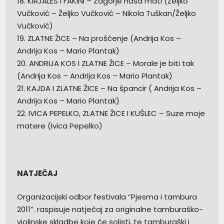
18. KIRJALES I FAKINI – Zagorje naša mati (Željko
Vučković – Željko Vučković – Nikola Tuškan/Željko
Vučković)
19. ZLATNE ŽICE – Na prošćenje (Andrija Kos –
Andrija Kos – Mario Plantak)
20. ANDRIJA KOS I ZLATNE ŽICE – Morale je biti tak
(Andrija Kos – Andrija Kos – Mario Plantak)
21. KAJDA I ZLATNE ŽICE – Na špancir ( Andrija Kos –
Andrija Kos – Mario Plantak)
22. IVICA PEPELKO, ZLATNE ŽICE I KUŠLEC – Suze moje
matere (Ivica Pepelko)
NATJEČAJ
Organizacijski odbor festivala “Pjesma i tambura
2011”. raspisuje natječaj za originalne tamburaško-
violinske skladbe koje će solisti, te tamburaški i