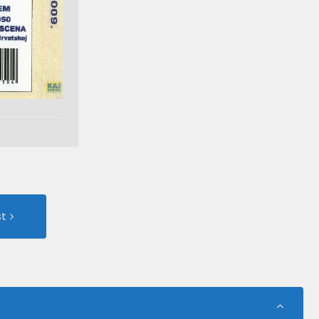
Next
st
Post: