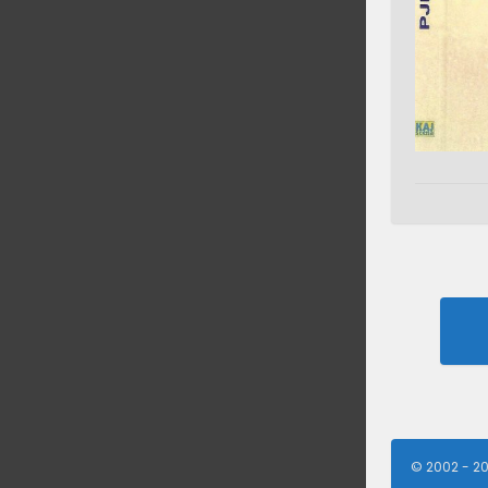
Po
na
© 2002 - 2