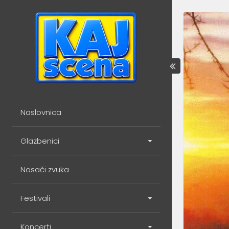
Skip
to
content
Naslovnica
Glazbenici
Nosači zvuka
Festivali
Koncerti