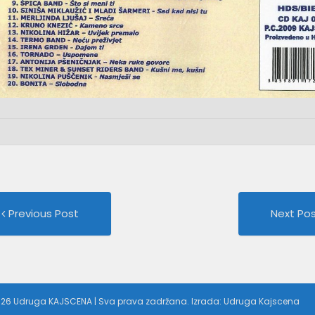
Previous
st
Previous Post
Next Po
post:
vigation
026 Udruga KAJSCENA | Sva prava zadržana. Izrada: Udruga Kajscena