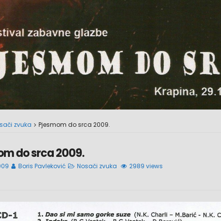
sači zvuka
Pjesmom do srca 2009.
om do srca 2009.
009
Boris Pavleković
Nosači zvuka
2989 views