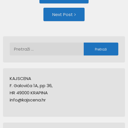
post:
navigation
Next
Next Post
Post:
Pretraži:
KAJSCENA
F. Galovića 1A, pp 36,
HR 49000 KRAPINA
info@kajscena.hr