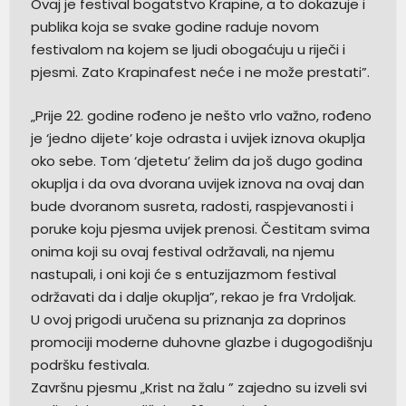
Ovaj je festival bogatstvo Krapine, a to dokazuje i
publika koja se svake godine raduje novom
festivalom na kojem se ljudi obogaćuju u riječi i
pjesmi. Zato Krapinafest neće i ne može prestati”.
„Prije 22. godine rođeno je nešto vrlo važno, rođeno
je ‘jedno dijete’ koje odrasta i uvijek iznova okuplja
oko sebe. Tom ‘djetetu’ želim da još dugo godina
okuplja i da ova dvorana uvijek iznova na ovaj dan
bude dvoranom susreta, radosti, raspjevanosti i
poruke koju pjesma uvijek prenosi. Čestitam svima
onima koji su ovaj festival održavali, na njemu
nastupali, i oni koji će s entuzijazmom festival
održavati da i dalje okuplja”, rekao je fra Vrdoljak.
U ovoj prigodi uručena su priznanja za doprinos
promociji moderne duhovne glazbe i dugogodišnju
podršku festivala.
Završnu pjesmu „Krist na žalu ” zajedno su izveli svi