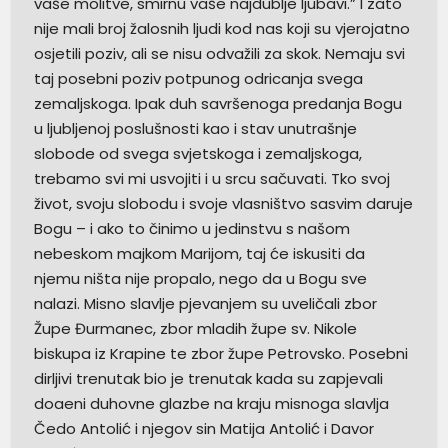
vaše molitve, smirnu vaše najdublje ljubavi.” I zato
nije mali broj žalosnih ljudi kod nas koji su vjerojatno
osjetili poziv, ali se nisu odvažili za skok. Nemaju svi
taj posebni poziv potpunog odricanja svega
zemaljskoga. Ipak duh savršenoga predanja Bogu
u ljubljenoj poslušnosti kao i stav unutrašnje
slobode od svega svjetskoga i zemaljskoga,
trebamo svi mi usvojiti i u srcu sačuvati. Tko svoj
život, svoju slobodu i svoje vlasništvo sasvim daruje
Bogu – i ako to činimo u jedinstvu s našom
nebeskom majkom Marijom, taj će iskusiti da
njemu ništa nije propalo, nego da u Bogu sve
nalazi. Misno slavlje pjevanjem su uveličali zbor
Župe Đurmanec, zbor mladih župe sv. Nikole
biskupa iz Krapine te zbor župe Petrovsko. Posebni
dirljivi trenutak bio je trenutak kada su zapjevali
doaeni duhovne glazbe na kraju misnoga slavlja
Čedo Antolić i njegov sin Matija Antolić i Davor