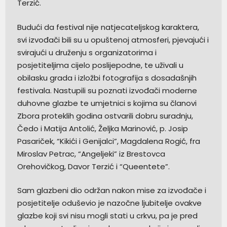
Terzić.
Budući da festival nije natjecateljskog karaktera,
svi izvođači bili su u opuštenoj atmosferi, pjevajući i
svirajući u druženju s organizatorima i
posjetiteljima cijelo poslijepodne, te uživali u
obilasku grada i izložbi fotografija s dosadašnjih
festivala. Nastupili su poznati izvođači moderne
duhovne glazbe te umjetnici s kojima su članovi
Zbora proteklih godina ostvarili dobru suradnju,
Čedo i Matija Antolić, Željka Marinović, p. Josip
Pasariček, “Kikići i Genijalci”, Magdalena Rogić, fra
Miroslav Petrac, “Angeljeki” iz Brestovca
Orehovičkog, Davor Terzić i “Queentete”.
Sam glazbeni dio održan nakon mise za izvođače i
posjetitelje oduševio je nazočne ljubitelje ovakve
glazbe koji svi nisu mogli stati u crkvu, pa je pred