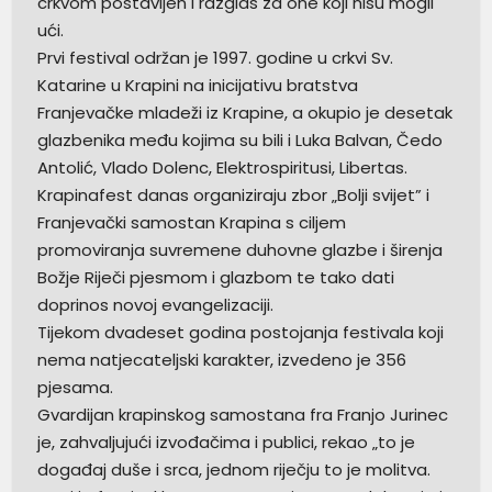
crkvom postavljen i razglas za one koji nisu mogli
ući.
Prvi festival održan je 1997. godine u crkvi Sv.
Katarine u Krapini na inicijativu bratstva
Franjevačke mladeži iz Krapine, a okupio je desetak
glazbenika među kojima su bili i Luka Balvan, Čedo
Antolić, Vlado Dolenc, Elektrospiritusi, Libertas.
Krapinafest danas organiziraju zbor „Bolji svijet” i
Franjevački samostan Krapina s ciljem
promoviranja suvremene duhovne glazbe i širenja
Božje Riječi pjesmom i glazbom te tako dati
doprinos novoj evangelizaciji.
Tijekom dvadeset godina postojanja festivala koji
nema natjecateljski karakter, izvedeno je 356
pjesama.
Gvardijan krapinskog samostana fra Franjo Jurinec
je, zahvaljujući izvođačima i publici, rekao „to je
događaj duše i srca, jednom riječju to je molitva.