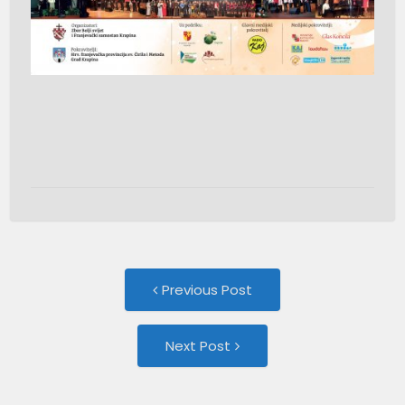
Post
Previous
Previous Post
post:
navigation
Next
Next Post
Post: