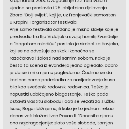
Krapinafest 2018. Ovogodišnjim 22. festivalom
ujedno se proslavila i 25. obljetnica djelovanja
Zbora “Bolji svijet”, koji je, uz Franjevački samostan
u Krapini, i organizator festivala.
Prije samo festivala održano je misno slavlje koje je
predvodio fra Ilija Vrdoljak u svojoj homiliji Evanđelje
o “bogatom mladiću” postalo je simbol za čovjeka,
koji se ne odvažuje za skok i konačno se
razočarava i žalosti nad samim sobom. Kako je
često ta scena iz evanđelja jedno ogledalo. Dobro
je da se i mi u njemu pogledamo. Čudimo se da
kod nas nema podmladka za nasljedovanje Isusa
bilo kao svećenik, redovnik, redovnica. Teško je
napustiti uobičajeno blagostanje. Teško pada
ostaviti vlastitu slobodu i dati se vezati za službu
Isusu, Bogu i bližnjemu, ili kako je to jednom rekao
danas već blaženi Ivan Pavao II: “Donesite njemu
ono najdragocjenije: zlato vaše slobode, tamjan