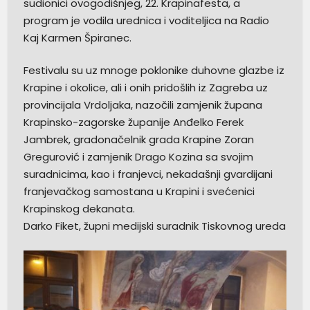
sudionici ovogodišnjeg, 22. Krapinafesta, a
program je vodila urednica i voditeljica na Radio
Kaj Karmen Špiranec.
Festivalu su uz mnoge poklonike duhovne glazbe iz
Krapine i okolice, ali i onih pridošlih iz Zagreba uz
provincijala Vrdoljaka, nazočili zamjenik župana
Krapinsko-zagorske županije Anđelko Ferek
Jambrek, gradonačelnik grada Krapine Zoran
Gregurović i zamjenik Drago Kozina sa svojim
suradnicima, kao i franjevci, nekadašnji gvardijani
franjevačkog samostana u Krapini i svećenici
Krapinskog dekanata.
Darko Fiket, župni medijski suradnik Tiskovnog ureda