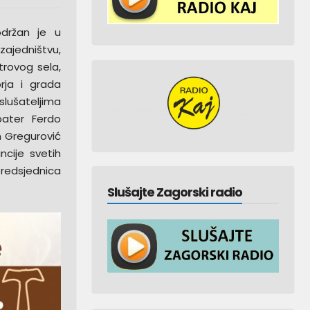
održan je u
 zajedništvu,
etrovog sela,
rja i grada
slušateljima
pater Ferdo
n Gregurović
ncije svetih
redsjednica
Slušajte Zagorski radio