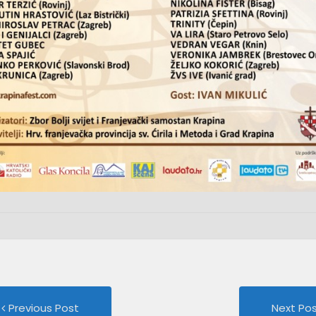
Previous
st
Previous Post
Next Po
post: