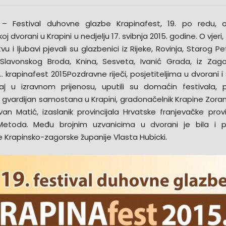
 – Festival duhovne glazbe Krapinafest, 19. po redu, 
koj dvorani u Krapini u nedjelju 17. svibnja 2015. godine. O vjeri,
stvu i ljubavi pjevali su glazbenici iz Rijeke, Rovinja, Starog P
Slavonskog Broda, Knina, Sesveta, Ivanić Grada, iz Zago
krapinafest 2015Pozdravne riječi, posjetiteljima u dvorani i 
aj u izravnom prijenosu, uputili su domaćin festivala, 
 gvardijan samostana u Krapini, gradonačelnik Krapine Zora
van Matić, izaslanik provincijala Hrvatske franjevačke provi
 Metoda. Među brojnim uzvanicima u dvorani je bila i p
e Krapinsko-zagorske županije Vlasta Hubicki.