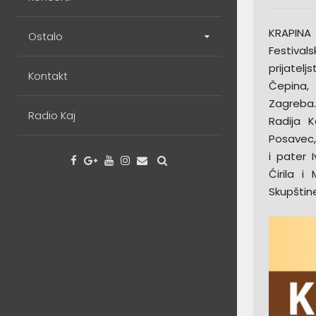
KRAPINA
Ostalo
Festivals
prijatelj
Kontakt
Čepina, 
Zagreba… 
Radio Kaj
Radija K
Posavec,
i pater I
Ćirila i
Skupštin