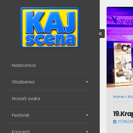
Skip
to
content
Naslovnica
Glazbenici
Home
Kr
Nosači zvuka
19.Kra
Festivali
17/05/2
Koncerti