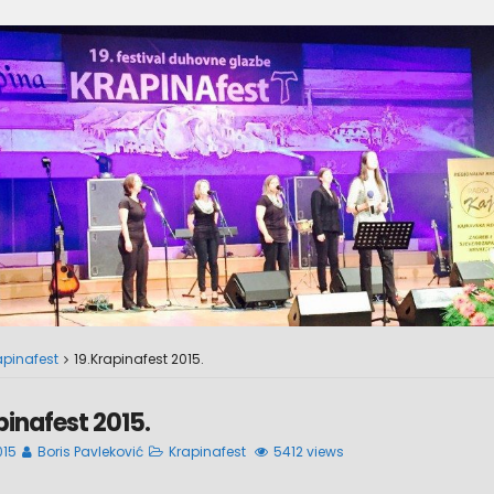
apinafest
19.Krapinafest 2015.
pinafest 2015.
015
Boris Pavleković
Krapinafest
5412 views