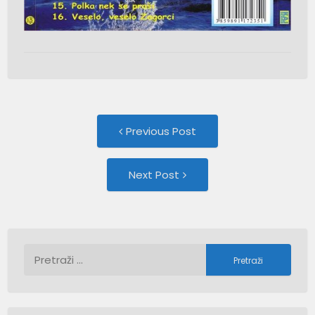
Post
Previous
Previous Post
post:
navigation
Next
Next Post
Post:
Pretraži: