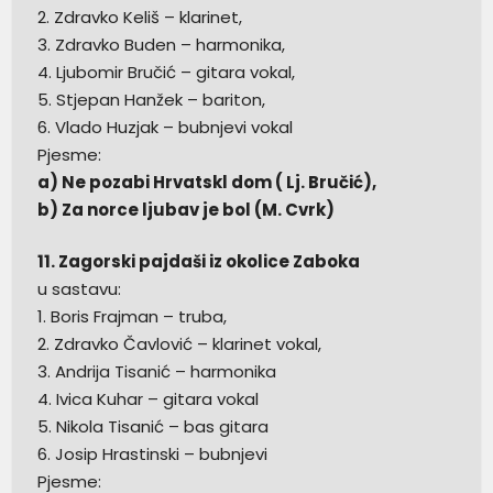
2. Zdravko Keliš – klarinet,
3. Zdravko Buden – harmonika,
4. Ljubomir Bručić – gitara vokal,
5. Stjepan Hanžek – bariton,
6. Vlado Huzjak – bubnjevi vokal
Pjesme:
a) Ne pozabi Hrvatskl dom ( Lj. Bručić),
b) Za norce ljubav je bol (M. Cvrk)
11. Zagorski pajdaši iz okolice Zaboka
u sastavu:
1. Boris Frajman – truba,
2. Zdravko Čavlović – klarinet vokal,
3. Andrija Tisanić – harmonika
4. Ivica Kuhar – gitara vokal
5. Nikola Tisanić – bas gitara
6. Josip Hrastinski – bubnjevi
Pjesme: