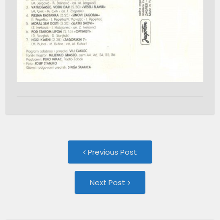
Post
Previous
Previous Post
post:
navigation
Next
Next Post
Post: