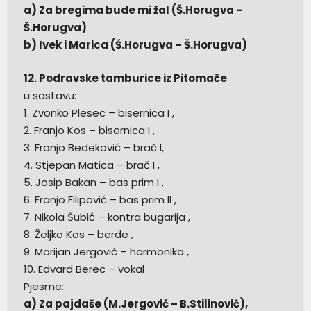
a) Za bregima bude mi žal (Š.Horugva –
Š.Horugva)
b) Ivek i Marica (Š.Horugva – Š.Horugva)
12. Podravske tamburice iz Pitomače
u sastavu:
1. Zvonko Plesec – bisernica I ,
2. Franjo Kos – bisernica I ,
3. Franjo Bedeković – brač I,
4. Stjepan Matica – brač I ,
5. Josip Bakan – bas prim I ,
6. Franjo Filipović – bas prim II ,
7. Nikola Šubić – kontra bugarija ,
8. Željko Kos – berde ,
9. Marijan Jergović – harmonika ,
10. Edvard Berec – vokal
Pjesme:
a) Za pajdaše (M.Jergović – B.Stilinović),