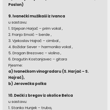
Poslon)
9. lvanečki mužikaši iz Ivanca
u sastavu:
1. Stjepan Harjač – prim vokal ,
2. Franjo Ernoić – berde ,
3. Vjekoslav Hajrač – cimbal ,
4. Božidar Sever – harmonika vokal ,
5. Dragan Brezovec – violina ,
6. Dragutin Kostanjavec – gitara
Pjesme:
a) Ivanečkom vinogradaru (S. Harjač – S.
Hajrač),
b) Jerovečka polka
10. Dečki z bregov iz okolice Belca
u sastavu:
1. Stanko Hunjek – truba,