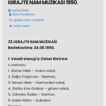
IGRAJTE NAM MUŽIKAŠI 1990.
24/06/1990
Boris Pavleković
Igrajte nam mužikaši
4440 views
23.IGRAJTE NAM MUŽIKAŠI
Bedekovčina 24.06.1990.
1. Veseli slavuji iz Zlatar Bistrice
u sastavu:
1. Zlatan Hleb – truba vokal,
2. Željko Frajzman – klarinet,
3. Neven Hleb – harmonika vokal,
4. Zlatko Kos Grabar – gitara vokal,
5. Zdravko Šaško – bariton,
6. Darko Ričko – bubnjevi