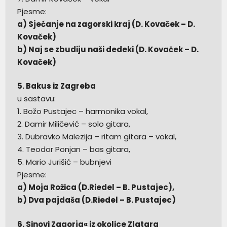
Pjesme:
a) Sjećanje na zagorski kraj (D. Kovaček – D.
Kovaček)
b) Naj se zbudiju naši dedeki (D. Kovaček – D.
Kovaček)
5. Bakus iz Zagreba
u sastavu:
1. Božo Pustajec – harmonika vokal,
2. Damir Miličević – solo gitara,
3. Dubravko Malezija – ritam gitara – vokal,
4. Teodor Ponjan – bas gitara,
5. Mario Jurišić – bubnjevi
Pjesme:
a) Moja Rožica (D.Riedel – B. Pustajec),
b) Dva pajdaša (D.Riedel – B. Pustajec)
6. Sinovi Zagorja« iz okolice Zlatara