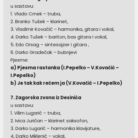
u sastavu:
1. Vlado Crnek – truba,
2. Branko Tušek – klarinet,
3. Vladimir Kovačić – harmonika, gitara i vokal,
4. Darko Tušek – bariton, bas gitara i vokal,
5. Edo Orsag – sintesajzer i gitara ,
6. Darko Gradečak – bubnjevi
Pjesme:
a) Pjesma rastanka (I.Pepelko – V.Kovačić –
I.Pepelko)
b) Je tak kak rečem ja (V.Kovačić – I.Pepelko)
7. Zagorska zvona iz Desinića
u sastavu:
1. Vilim Lugarić – truba,
2. Ivica Juričan – klarinet saksofon,
3. Darko Lugarić – harmonika klavijature,
4, Darko Miklenić – vokal,