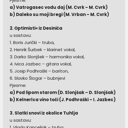
Pjesme:
a) Vatrogasec vodu daj (M. Cvrk – M. Cvrk)
b) Daleko su moji bregi (M. Vrban – M. Cvrk)
2. Optimisti« iz Desinića
u sastavu:
1. Boris Jurički – truba,
2. Henrik Šurbek – klarinet vokal,
3. Darko Slonjšek – harmonika vokal,
4. Ivica Jazbec – gitara vokal,
5. Josip Podhraški – bariton,
6. Slavko Šlogar – bubnjevi
Pjesme:
a) Pod lipom starom (D. Slonjšak – D. Slonjšak)
b) Kelnerlca vino toči (J. Podhraški – I. Jazbec)
3. Slatki snovi iz okolice Tuhlja
u sastavu:
1. Vlado Kanceljak – truba,