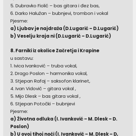
5. Dubravko Fiolić – bas gitara i đez bas,
6. Darko Halužan – bubnjevi, trombon i vokal
Pjesme:
a) Ljubav je najdraža (D.Lugarić – D.Lugarić)
b) Veselju kraja ni (D.Lugarić – D.Lugarić)
8. Farniki iz okolice Začretja i Krapine
u sastavu:
1. Ivica Ivanković – truba vokal,
2. Drago Poslon – harmonika vokal,
3. Stjepan Rafaj – saksofon klarinet,
4. Ivan Vidović – gitara vokal ,
5. Mijo Dlesk – bas gitara vokal ,
6. Stjepan Potočki – bubnjevi
Pjesme:
a) Životna odluka (I. Ivanković – M. Dlesk – D.
Poslon)
b) U ovoj tihoj noći (I. Ivanković – M. Dlesk – D,