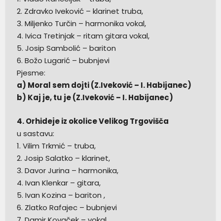
2. Zdravko Iveković – klarinet truba,
3. Miljenko Turčin – harmonika vokal,
4. Ivica Tretinjak – ritam gitara vokal,
5. Josip Sambolić – bariton
6. Božo Lugarić – bubnjevi
Pjesme:
a) Moral sem dojti (Z.Iveković – I. Habijanec)
b) Kaj je, tu je (Z.Iveković – I. Habijanec)
4. Orhideje iz okolice Velikog Trgovišča
u sastavu:
1. Vilim Trkmić – truba,
2. Josip Salatko – klarinet,
3. Davor Jurina – harmonika,
4. Ivan Klenkar – gitara,
5. Ivan Kozina – bariton ,
6. Zlatko Rafajec – bubnjevi
7. Damir Kovaček – vokal