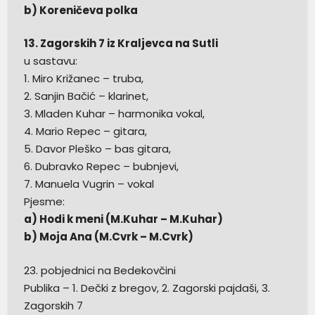
b) Koreničeva polka
13. Zagorskih 7 iz Kraljevca na Sutli
u sastavu:
1. Miro Križanec – truba,
2. Sanjin Bačić – klarinet,
3. Mladen Kuhar – harmonika vokal,
4. Mario Repec – gitara,
5. Davor Pleško – bas gitara,
6. Dubravko Repec – bubnjevi,
7. Manuela Vugrin – vokal
Pjesme:
a) Hodi k meni (M.Kuhar – M.Kuhar)
b) Moja Ana (M.Cvrk – M.Cvrk)
23. pobjednici na Bedekovčini
Publika – 1. Dečki z bregov, 2. Zagorski pajdaši, 3.
Zagorskih 7