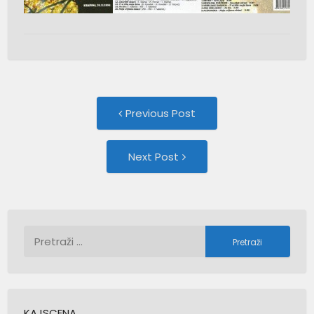
Post
Previous
Previous Post
post:
navigation
Next
Next Post
Post:
Pretraži:
KAJSCENA