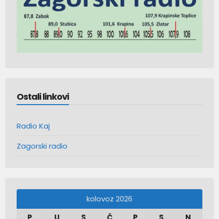
Ostali linkovi
Radio Kaj
Zagorski radio
kolovoz 2026
P
U
S
Č
P
S
N