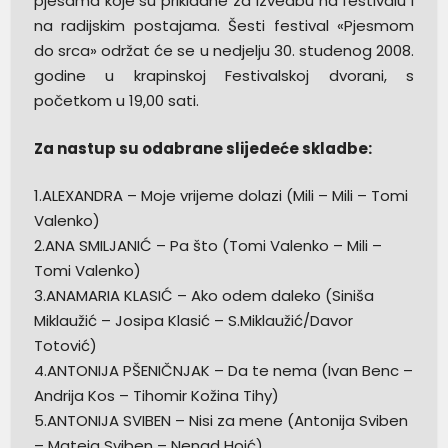
pjesama koje su prikladne za izvedbu na festivalu i
na radijskim postajama. Šesti festival «Pjesmom
do srca» održat će se u nedjelju 30. studenog 2008.
godine u krapinskoj Festivalskoj dvorani, s
početkom u 19,00 sati.
Za nastup su odabrane slijedeće skladbe:
1.ALEXANDRA – Moje vrijeme dolazi (Mili – Mili – Tomi
Valenko)
2.ANA SMILJANIĆ – Pa što (Tomi Valenko – Mili –
Tomi Valenko)
3.ANAMARIA KLASIĆ – Ako odem daleko (Siniša
Miklaužić – Josipa Klasić – S.Miklaužić/Davor
Totović)
4.ANTONIJA PŠENIČNJAK – Da te nema (Ivan Benc –
Andrija Kos – Tihomir Kožina Tihy)
5.ANTONIJA SVIBEN – Nisi za mene (Antonija Sviben
– Mateja Sviben – Nenad Hoić)