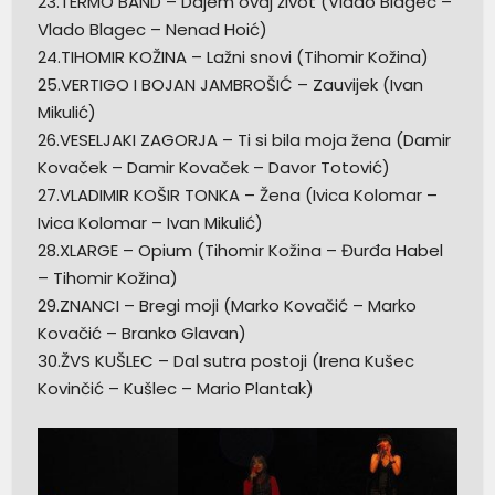
23.TERMO BAND – Dajem ovaj život (Vlado Blagec –
Vlado Blagec – Nenad Hoić)
24.TIHOMIR KOŽINA – Lažni snovi (Tihomir Kožina)
25.VERTIGO I BOJAN JAMBROŠIĆ – Zauvijek (Ivan
Mikulić)
26.VESELJAKI ZAGORJA – Ti si bila moja žena (Damir
Kovaček – Damir Kovaček – Davor Totović)
27.VLADIMIR KOŠIR TONKA – Žena (Ivica Kolomar –
Ivica Kolomar – Ivan Mikulić)
28.XLARGE – Opium (Tihomir Kožina – Đurđa Habel
– Tihomir Kožina)
29.ZNANCI – Bregi moji (Marko Kovačić – Marko
Kovačić – Branko Glavan)
30.ŽVS KUŠLEC – Dal sutra postoji (Irena Kušec
Kovinčić – Kušlec – Mario Plantak)