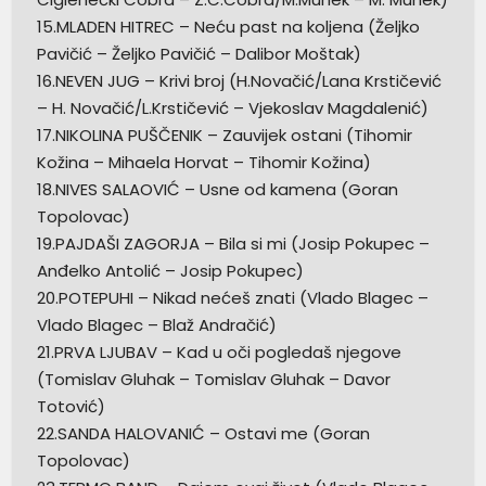
15.MLADEN HITREC – Neću past na koljena (Željko
Pavičić – Željko Pavičić – Dalibor Moštak)
16.NEVEN JUG – Krivi broj (H.Novačić/Lana Krstičević
– H. Novačić/L.Krstičević – Vjekoslav Magdalenić)
17.NIKOLINA PUŠČENIK – Zauvijek ostani (Tihomir
Kožina – Mihaela Horvat – Tihomir Kožina)
18.NIVES SALAOVIĆ – Usne od kamena (Goran
Topolovac)
19.PAJDAŠI ZAGORJA – Bila si mi (Josip Pokupec –
Anđelko Antolić – Josip Pokupec)
20.POTEPUHI – Nikad nećeš znati (Vlado Blagec –
Vlado Blagec – Blaž Andračić)
21.PRVA LJUBAV – Kad u oči pogledaš njegove
(Tomislav Gluhak – Tomislav Gluhak – Davor
Totović)
22.SANDA HALOVANIĆ – Ostavi me (Goran
Topolovac)