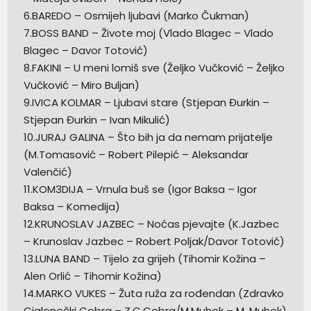
6.BAREDO – Osmijeh ljubavi (Marko Čukman)
7.BOSS BAND – Živote moj (Vlado Blagec – Vlado
Blagec – Davor Totović)
8.FAKINI – U meni lomiš sve (Željko Vučković – Željko
Vučković – Miro Buljan)
9.IVICA KOLMAR – Ljubavi stare (Stjepan Đurkin –
Stjepan Đurkin – Ivan Mikulić)
10.JURAJ GALINA – Što bih ja da nemam prijatelje
(M.Tomasović – Robert Pilepić – Aleksandar
Valenčić)
11.KOM3DIJA – Vrnula buš se (Igor Baksa – Igor
Baksa – Komedija)
12.KRUNOSLAV JAZBEC – Noćas pjevajte (K.Jazbec
– Krunoslav Jazbec – Robert Poljak/Davor Totović)
13.LUNA BAND – Tijelo za grijeh (Tihomir Kožina –
Alen Orlić – Tihomir Kožina)
14.MARKO VUKES – Žuta ruža za rođendan (Zdravko
Ciglenečki Cobra – Z.C.Cobra/M.Muhek – M. Muhek)