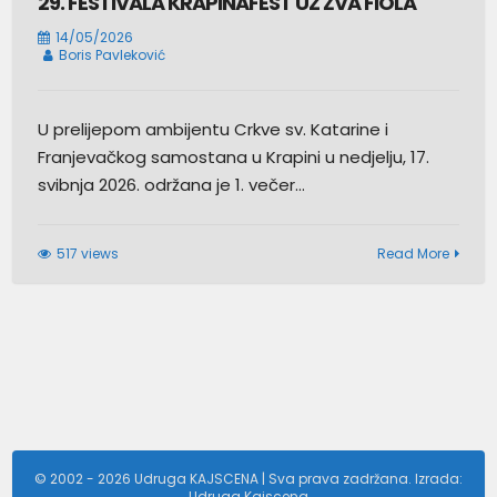
29. FESTIVALA KRAPINAFEST UZ ŽVA FIOLA
14/05/2026
Boris Pavleković
U prelijepom ambijentu Crkve sv. Katarine i
Franjevačkog samostana u Krapini u nedjelju, 17.
svibnja 2026. održana je 1. večer…
517 views
Read More
© 2002 - 2026 Udruga KAJSCENA | Sva prava zadržana. Izrada:
Udruga Kajscena